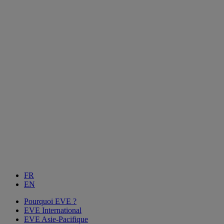
FR
EN
Pourquoi EVE ?
EVE International
EVE Asie-Pacifique