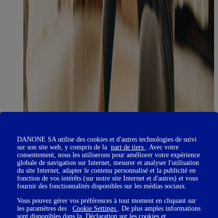
DANONE SA utilise des cookies et d'autres technologies de suivi
sur son site web, y compris de la
part de tiers
. Avec votre
consentement, nous les utiliserons pour améliorer votre expérience
globale de navigation sur Internet, mesurer et analyser l'utilisation
du site Internet, adapter le contenu personnalisé et la publicité en
fonction de vos intérêts (sur notre site Internet et d'autres) et vous
fournir des fonctionnalités disponibles sur les médias sociaux.
Vous pouvez gérer vos préférences à tout moment en cliquant sur
les paramètres des
Cookie Settings
. De plus amples informations
sont disponibles dans la
Déclaration sur les cookies
et