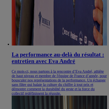
La performance au-delà du résultat :
entretien avec Eva André
Ce mois-ci, nous partons à la rencontre d’Eva André, athlète
de haut niveau et membre de l'équipe de France d’apnée, pour
bousculer nos représentations de la performance. Un échange
sans filtre qui balaie la culture du chiffre à tout prix et
démontre comment la durabilité du geste et la force du
collectif redéfinissent la réussite.