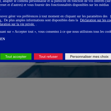
t, adapter le contenu personnalisé et la publicité en fonction de vos intérêts (sur
ternet et d'autres) et vous fournir des fonctionnalités disponibles sur les médias
x.
ouvez gérer vos préférences à tout moment en cliquant sur les paramètres des
gs
. De plus amples informations sont disponibles dans la
Déclaration sur les c
aration sur la vie privée
.
uant sur « Accepter tout », vous consentez à ce que nous utilisions tous les coo
EN
Tout accepter
Tout refuser
Personnaliser mes choix