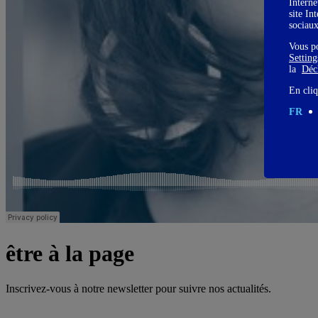
Interne
site In
sociau
Vous p
Settin
la
Décl
En cliq
FR
être à la page
Inscrivez-vous à notre newsletter pour suivre nos actualités.