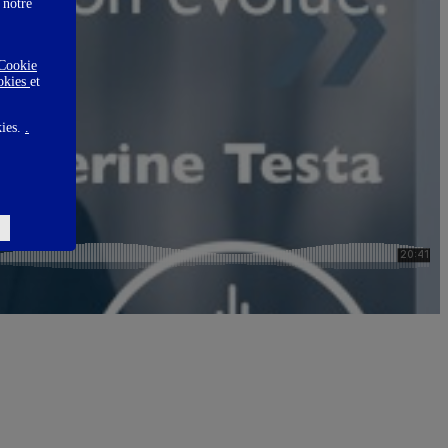
 notre
Cookie
ookies
et
kies.
.