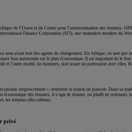
frique de l’Ouest et du Centre pour l’autonomisation des femmes. ONU 
 International Finance Corporation (SFI), une institution membre du W
es sont avant tout des agents de changement. En Afrique, en tant que res
ssurer leur autonomie sur le plan économique. Il est important de le leur r
ité et l’autre moitié, les hommes, doit nouer un partenariat avec elles
onomic empowerment », renferme la notion de pouvoir. Dans sa traductio
on économique des femmes, il s’agit de donner, ou plutôt de redonner, l
art, les femmes elles-mêmes.
r privé