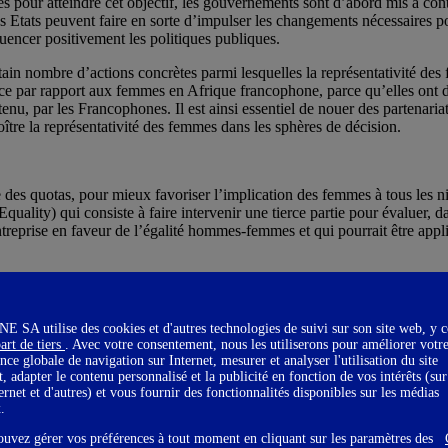
és pour atteindre cet objectif, les gouvernements sont d’abord mis à c
es Etats peuvent faire en sorte d’impulser les changements nécessaires p
uencer positivement les politiques publiques.
n nombre d’actions concrètes parmi lesquelles la représentativité des 
 par rapport aux femmes en Afrique francophone, parce qu’elles ont déjà
enu, par les Francophones. Il est ainsi essentiel de nouer des partenaria
ître la représentativité des femmes dans les sphères de décision.
 des quotas, pour mieux favoriser l’implication des femmes à tous les 
ty) qui consiste à faire intervenir une tierce partie pour évaluer, dans
prise en faveur de l’égalité hommes-femmes et qui pourrait être appliq
tunités en faveur des femmes, à tous les niveaux. Les femmes doivent êt
 de mieux impliquer et associer les femmes comme force de travail, comm
SA utilise des cookies et d'autres technologies de suivi sur son site web, y 
art de tiers
. Avec votre consentement, nous les utiliserons pour améliorer votr
nce globale de navigation sur Internet, mesurer et analyser l'utilisation du site
t, adapter le contenu personnalisé et la publicité en fonction de vos intérêts (sur
ternet et d'autres) et vous fournir des fonctionnalités disponibles sur les médias
x.
s clé
ouvez gérer vos préférences à tout moment en cliquant sur les paramètres des