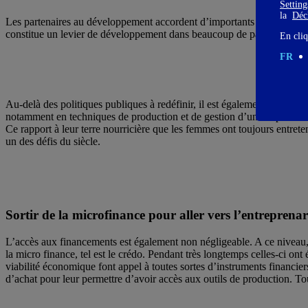
Settin
la
Décl
Les partenaires au développement accordent d’importants financements 
constitue un levier de développement dans beaucoup de pays émergents
En cliq
FR
Au-delà des politiques publiques à redéfinir, il est également nécessai
notamment en techniques de production et de gestion d’une exploitation 
Ce rapport à leur terre nourricière que les femmes ont toujours entret
un des défis du siècle.
Sortir de la microfinance pour aller vers l’entreprenar
L’accès aux financements est également non négligeable. A ce niveau, 
la micro finance, tel est le crédo. Pendant très longtemps celles-ci o
viabilité économique font appel à toutes sortes d’instruments financier
d’achat pour leur permettre d’avoir accès aux outils de production. To