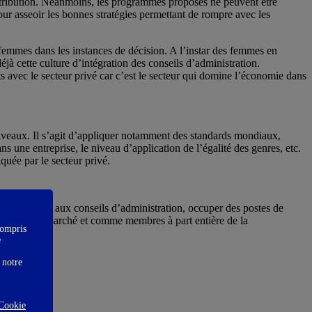
ontribution. Néanmoins, les programmes proposés ne peuvent être
our asseoir les bonnes stratégies permettant de rompre avec les
femmes dans les instances de décision. A l’instar des femmes en
 cette culture d’intégration des conseils d’administration.
ts avec le secteur privé car c’est le secteur qui domine l’économie dans
niveaux. Il s’agit d’appliquer notamment des standards mondiaux,
 une entreprise, le niveau d’application de l’égalité des genres, etc.
uée par le secteur privé.
re présentes aux conseils d’administration, occuper des postes de
e segment de marché et comme membres à part entière de la
compris
e
 notre
Cookie