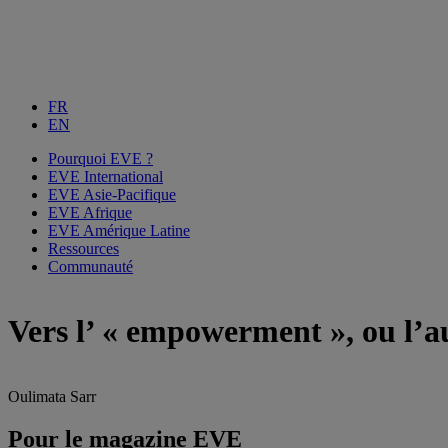
FR
EN
Pourquoi EVE ?
EVE International
EVE Asie-Pacifique
EVE Afrique
EVE Amérique Latine
Ressources
Communauté
Vers l’ « empowerment », ou l’
Oulimata Sarr
Pour le magazine EVE