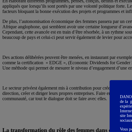
En élaborant différents programmes, pensés, conçus, définis et exécut
appliqués que lorsqu’ils sont portés par une volonté politique forte. L
facteurs bloquant la bonne exécution des projets et programmes et infl
De plus, l’autonomisation économique des femmes passera par un certai
Afrique anglophone, qui semblent avoir une certaine longueur d’avance
Cependant, cette avancée est en train d’être résorbée, à un rythme sout
beaucoup de pays et celui-ci peut servir également de levier pour accro
Des actions délibérées peuvent être menées, en instaurant par exemple
comme la certification « EDGE », (Economic Dividends for Gender Equali
Une méthode qui permet de mesurer le niveau d’engagement d’une entre
Le secteur privéest également mis à contribution pour créer des oppor
direction, créer et diriger leurs propres entreprises. Faire en sorte
DANONE 
communauté, car tout le dialogue doit se faire avec elles.
de la
p
expérie
Interne
site In
sociau
La transformation du rôle des femmes dans des secteur
Vous p