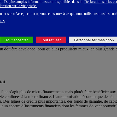
gs
. De plus amples informations sont disponibles dans la
Déclaration sur les c
aration sur la vie privée
.
aux programmes définis notamment dans le secteur de l’agriculture. Il 
. Sur le plan de la croissance économique, le secteur agricole est l’un
uant sur « Accepter tout », vous consentez à ce que nous utilisions tous les coo
EN
re de promouvoir et de faciliter l’accès à la terre pour les femmes, mais
Tout accepter
Tout refuser
Personnaliser mes choix
agricole. Les femmes ont toujours été des pionnières dans l’agriculture, l
enu doit être développé, pour qu’elles produisent mieux, en plus grande
iat
il ne s’agit plus de micro financements mais plutôt faire bénéficier aux
nt été confinées à la micro finance. L’autonomisation économique des fe
s. Des lignes de crédits plus importantes, des fonds de garantie, de capi
ut un spectre d’instruments financiers dont les femmes doivent pouvoir 