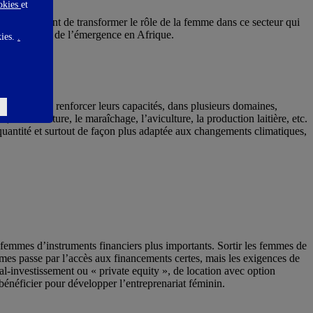
ookies
et
est important de transformer le rôle de la femme dans ce secteur qui
 des moteurs de l’émergence en Afrique.
kies.
.
 également de renforcer leurs capacités, dans plusieurs domaines,
’horticulture, le maraîchage, l’aviculture, la production laitière, etc.
 quantité et surtout de façon plus adaptée aux changements climatiques,
 femmes d’instruments financiers plus importants. Sortir les femmes de
mmes passe par l’accès aux financements certes, mais les exigences de
tal-investissement ou « private equity », de location avec option
bénéficier pour développer l’entreprenariat féminin.