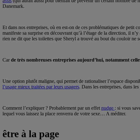
assis
(qui aurait aussi pour bienfait de prévenir un certain nombre de
Danemark.
Et dans nos entreprises, où en est-on de ces problématiques de petit 
manifeste sa surprise en découvrant qu’à l’étage de la direction, il n
rien ne dit que les toilettes que Sheryl a trouvé au bout du couloir n
Car
de très nombreuses entreprises aujourd’hui, notamment celles
Une option plutôt maligne, qui permet de rationaliser l’espace disponib
l’usage mieux traitées par leurs usagers
. Dans les entreprises, dans les
Comment l’expliquer ? Probablement par un effet
nudge
: si vous sav
lequel vous laissez la place renverra de votre sexe… A méditer.
être à la page