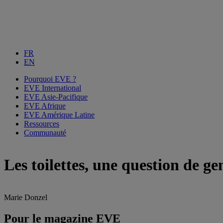
FR
EN
Pourquoi EVE ?
EVE International
EVE Asie-Pacifique
EVE Afrique
EVE Amérique Latine
Ressources
Communauté
Les toilettes, une question de ge
Marie Donzel
Pour le magazine EVE