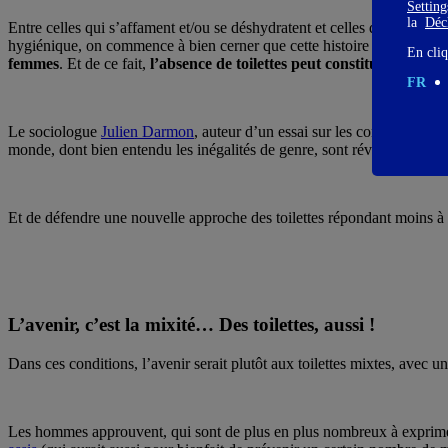
Settin
la
Décl
Entre celles qui s’affament et/ou se déshydratent et celles qui dévelop
hygiénique, on commence à bien cerner que cette histoire de Journée mo
En cliq
femmes
. Et de ce fait,
l’absence de toilettes peut constituer un fre
FR
Le sociologue
Julien Darmon
, auteur d’un essai sur les commodités 
monde, dont bien entendu les inégalités de genre, sont révélées par ce
Et de défendre une nouvelle approche des toilettes répondant moins 
L’avenir, c’est la mixité… Des toilettes, aussi !
Dans ces conditions, l’avenir serait plutôt aux toilettes mixtes, avec u
Les hommes approuvent, qui sont de plus en plus nombreux à exprimer l