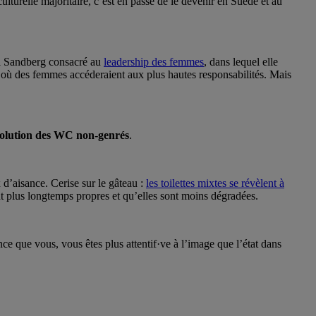
lturelle majoritaire, c’est en passe de le devenir en Suède et au
ryl Sandberg consacré au
leadership des femmes
, dans lequel elle
s où des femmes accéderaient aux plus hautes responsabilités. Mais
 solution des WC non-genrés
.
 d’aisance. Cerise sur le gâteau :
les toilettes mixtes se révèlent à
tent plus longtemps propres et qu’elles sont moins dégradées.
ce que vous, vous êtes plus attentif·ve à l’image que l’état dans