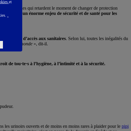
ookies
et
ut ajouter celles qui retardent le moment de changer de protection
présente bien
un énorme enjeu de sécurité et de santé pour les
kies.
.
e les écarts d’accès aux sanitaires
. Selon lui, toutes les inégalités du
inquiéter du monde
», dit-il.
roit de tou·te·s à l’hygiène, à l’intimité et à la sécurité.
 pudeur.
 les urinoirs ouverts et de moins en moins rares à plaider pour le
pipi