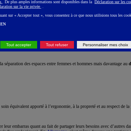
gs
. De plus amples informations sont disponibles dans la
Déclaration sur les c
aration sur la vie privée
.
pent des symptômes maladifs liés au fait de se retenir, auxquelles on pe
ndiale des toilettes n’a rien d’une plaisanterie rabelaisienne, mais re
uant sur « Accepter tout », vous consentez à ce que nous utilisions tous les coo
in manifeste à leur
empowerment
.
EN
urbaines avance
le caractère parfaitement stratégique de la lutte contr
tte problématique : «
Se préoccuper des toilettes publiques revient à s’
Tout accepter
Tout refuser
Personnaliser mes choix
à la séparation des espaces entre femmes et hommes mais davantage au
d
n soin équivalent apporté à l’ergonomie, à la propreté et au respect de la
eur embarras quant au fait de partager leurs besoins avec d’autres dans