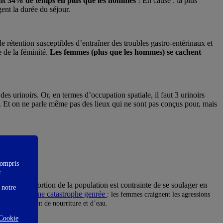
ent 34% de temps en plus que les hommes
! En cause : la plus
ent la durée du séjour.
e rétention susceptibles d’entraîner des troubles gastro-entérinaux et
 de la féminité.
Les femmes (plus que les hommes) se cachent
s urinoirs. Or, en termes d’occupation spatiale, il faut 3 urinoirs
s. Et on ne parle même pas des lieux qui ne sont pas conçus pour, mais
compris
e
e forte proportion de la population est contrainte de se soulager en
 notre
une catastrophe genrée
tes. Et c’est
: les femmes craignent les agressions
lles se privent de nourriture et d’eau.
Cookie