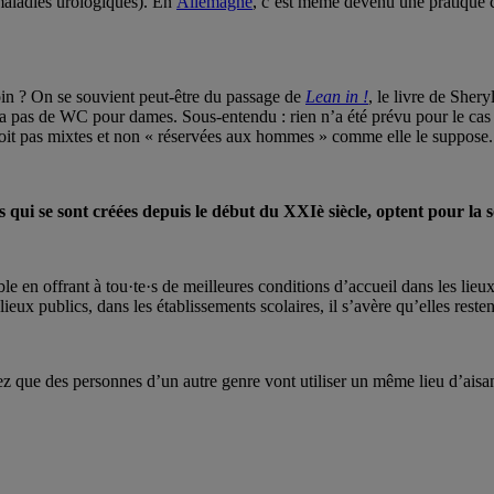
 maladies urologiques). En
Allemagne
, c’est même devenu une pratique cu
coin ? On se souvient peut-être du passage de
Lean in !
, le livre de She
’y a pas de WC pour dames. Sous-entendu : rien n’a été prévu pour le ca
e soit pas mixtes et non « réservées aux hommes » comme elle le suppose.
 qui se sont créées depuis le début du XXIè siècle, optent pour la
le en offrant à tou·te·s de meilleures conditions d’accueil dans les lieux
 lieux publics, dans les établissements scolaires, il s’avère qu’elles res
ez que des personnes d’un autre genre vont utiliser un même lieu d’aisan