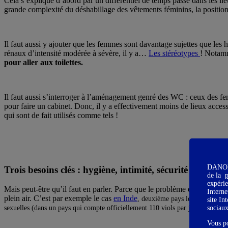
Cela s’explique d’abord par un différentiel de temps passé dans les li
grande complexité du déshabillage des vêtements féminins, la position 
Il faut aussi y ajouter que les femmes sont davantage sujettes que les 
rénaux d’intensité modérée à sévère, il y a…
Les stéréotypes
! Notamm
pour aller aux toilettes.
Il faut aussi s’interroger à l’aménagement genré des WC : ceux des fem
pour faire un cabinet. Donc, il y a effectivement moins de lieux acce
qui sont de fait utilisés comme tels !
DANONE 
Trois besoins clés : hygiène, intimité, sécurité
de la
p
expérie
Mais peut-être qu’il faut en parler. Parce que le problème est massif, 
Interne
plein air. C’est par exemple le cas
en Inde
, deuxième pays le plus peuplé d
site In
sociau
sexuelles (dans un pays qui compte officiellement 110 viols par jour) lorsqu’e
Vous p