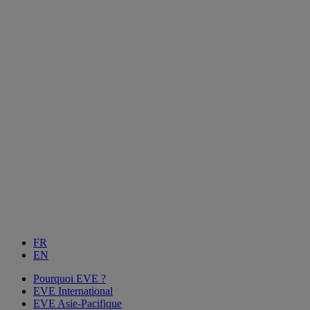
FR
EN
Pourquoi EVE ?
EVE International
EVE Asie-Pacifique