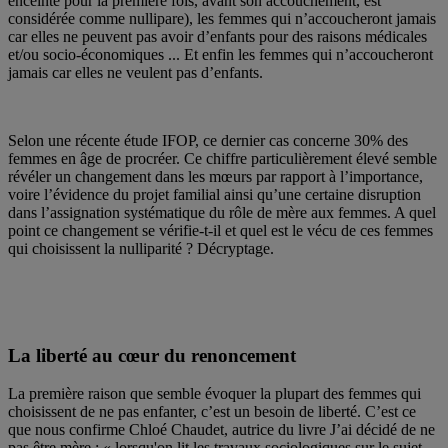
enceinte pour la première fois, avant son accouchement, est
considérée comme nullipare), les femmes qui n’accoucheront jamais
car elles ne peuvent pas avoir d’enfants pour des raisons médicales
et/ou socio-économiques ... Et enfin les femmes qui n’accoucheront
jamais car elles ne veulent pas d’enfants.
Selon une récente étude IFOP, ce dernier cas concerne 30% des
femmes en âge de procréer. Ce chiffre particulièrement élevé semble
révéler un changement dans les mœurs par rapport à l’importance,
voire l’évidence du projet familial ainsi qu’une certaine disruption
dans l’assignation systématique du rôle de mère aux femmes. A quel
point ce changement se vérifie-t-il et quel est le vécu de ces femmes
qui choisissent la nulliparité ? Décryptage.
La liberté au cœur du renoncement
La première raison que semble évoquer la plupart des femmes qui
choisissent de ne pas enfanter, c’est un besoin de liberté. C’est ce
que nous confirme Chloé Chaudet, autrice du livre J’ai décidé de ne
pas être mère : « lorsqu'on lit les travaux sociologiques sur le sujet,