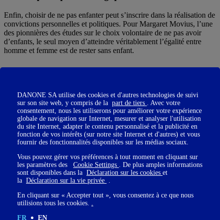
Enfin, choisir de ne pas enfanter peut s’inscrire dans la réalisation de
convictions personnelles et politiques. Pour Margaret Movius, l’une
des pionnières des études sur le choix volontaire de ne pas avoir
d’enfants, le seul moyen d’atteindre véritablement l’égalité entre
homme et femme est de rester sans enfant.
Ainsi, la conscience des inégalités de partage de la charge parentale
et domestique qui contraint les femmes à tous les endroits de leurs
DANONE SA utilise des cookies et d'autres technologies de suivi
vies (travail, cercle social, épanouissement personnel) pousse
sur son site web, y compris de la
part de tiers
. Avec votre
certaines femmes vers la non-maternité. D’autres évoquent aussi des
consentement, nous les utiliserons pour améliorer votre expérience
globale de navigation sur Internet, mesurer et analyser l'utilisation
raisons écologiques. L’incertitude du monde de demain et
du site Internet, adapter le contenu personnalisé et la publicité en
notamment de l’état de notre environnement poussent certaines à
fonction de vos intérêts (sur notre site Internet et d'autres) et vous
refuser de donner naissance à une génération qui aura à vivre les
fournir des fonctionnalités disponibles sur les médias sociaux.
conséquences du mode de vie des générations précédentes.
Vous pouvez gérer vos préférences à tout moment en cliquant sur
les paramètres des
Cookie Settings
. De plus amples informations
sont disponibles dans la
Déclaration sur les cookies
et
la
Déclaration sur la vie privée
.
En cliquant sur « Accepter tout », vous consentez à ce que nous
Une libération encore stigmatisée
utilisions tous les cookies.
.
Malgré cette évolution, les femmes qui ne souhaitent pas avoir
FR
EN