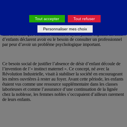
d’enfants sont encore fortement stigmatisées, se voyant contraintes
d’expliquer leur choix et recevant un certain nombre de remarques
déplacées voire violentes. Comme si, en surface on considérait la
possibilité pour les femmes de s’extraire de la maternité mais qu’en
Tout accepter
Tout refuser
pratique, on refusait l’actualisation de cette possibilité. L’idée que
femme = mère est encore assez fortement présent dans nos sociétés
Personnaliser mes choix
tant et si bien que certaines femmes n’ayant jamais exprimé un désir
d’enfants déclarent avoir eu le besoin de consulter un professionnel
par peur d’avoir un problème psychologique important.
Ce besoin social de justifier l’absence de désir d’enfant découle de
l’invention de l’« instinct maternel ». Ce concept, né avec la
Révolution Industrielle, visait à stabiliser la société en encourageant
les mères ouvrières à rester au foyer. Avant cette période, les enfants
étaient vus comme une ressource supplémentaire dans les classes
laborieuses et comme l’assurance d’une continuation de la lignée
chez la noblesse, les femmes nobles s’occupaient d’ailleurs rarement
de leurs enfants.