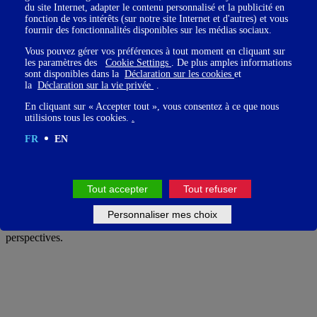
du site Internet, adapter le contenu personnalisé et la publicité en
interrogé·e·s ont bien vécu leur changement de situation. Ils/elles
fonction de vos intérêts (sur notre site Internet et d'autres) et vous
sont 49% à être passé·e·s au
télétravail
et 45% à avoir revu leurs
fournir des fonctionnalités disponibles sur les médias sociaux.
objectifs professionnels. S’ils/elles sont 97% à s’estimer globalement
satisfait·e·s des informations fournies par leur structure sur la crise et
Vous pouvez gérer vos préférences à tout moment en cliquant sur
60% à lui faire confiance, parmi ceux·celles qui ont un ressenti
les paramètres des
Cookie Settings
. De plus amples informations
sont disponibles dans la
Déclaration sur les cookies
et
négatif, 12% se disent en proie à une baisse de
motivation
,
la
Déclaration sur la vie privée
.
d’implication et à un
manque de reconnaissance
. Le déconfinement
a gâté cette situation.
En cliquant sur « Accepter tout », vous consentez à ce que nous
utilisions tous les cookies.
.
FR
EN
Même si les répondant·e·s sont 82% à penser que leur entreprise
prépare « l’après », 94% d’entre eux·elles considèrent que le
déconfinement sera une étape négative. En cause, les mesures
sanitaires contraignantes, la perte de
sens
, les changements de
Tout accepter
Tout refuser
mission à prévoir et la pression économique et ses conséquences en
matière de licenciement. Les actif·ve·s sont donc en attente de
Personnaliser mes choix
réponses et ont besoin d’être rassuré·e·s sur leur avenir et leurs
perspectives.