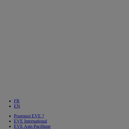
FR
EN
Pourquoi EVE ?
EVE International
EVE Asie-Pacifique