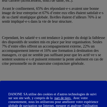
leur carrière (licenciement, souci de santé, etc.).
Avant le confinement, 65% des répondant·e·s avaient une bonne
image de leur entreprise et 67% d’entre eux·elles étaient satisfait·e·s
de sa clarté stratégique globale. Ils/elles étaient d’ailleurs 76% à se
sentir impliqué·e·s dans la vie de leur structure.
Cependant, les salarié·e·s ont tendance à pointer du doigt la faiblesse
des dispositifs de soutien mis en place par leur organisation. Seules
7% d’entre elles offrent un accompagnement externe, 22% un
accompagnement interne et 16% une formation à destination des
managers, ce qui ne semble pas suffisant pour que les actif·ve·s se
sentent soutenu·e·s et puissent remonter la pente aisément en cas de
crise personnelle ou de mauvaise conjoncture générale.
DANONE SA utilise des cookies et d'autres technologies de suivi
Pourquoi la crise sanitaire a changé la donne ?
sur son site web, y compris de la
part de tiers
. Avec votre
consentement, nous les utiliserons pour améliorer votre expérience
globale de navigation sur Internet, mesurer et analyser l'utilisation
Pendant le premier
confinement
, la plupart des salarié·e·s