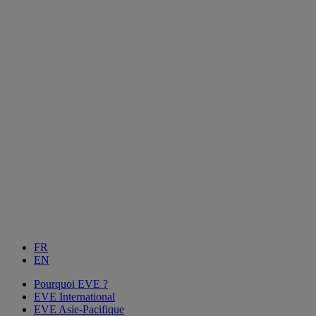
FR
EN
Pourquoi EVE ?
EVE International
EVE Asie-Pacifique