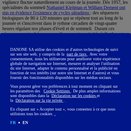
vigilance fluctue naturellement au cours de la journée. Dès 1957, les
spécialistes du sommeil
Nathaniel Kleitman et William Dement ont
mis en évidence l'existence de cycles ultradiens
: des séquences
biologiques de 80 à 120 minutes qui se répètent tout au long de la
journée et s'inscrivent dans le rythme circadien de vingt-quatre
heures régulant nos phases d'éveil et de sommeil. Durant ces
séquences, notre fréquence cardiaque, notre activité cérébrale, notre
tension musculaire et notre niveau d'attention varient naturellement.
DANONE SA utilise des cookies et d'autres technologies de suivi
sur son site web, y compris de la
part de tiers
. Avec votre
Autrement dit, la baisse de concentration qui survient après une
consentement, nous les utiliserons pour améliorer votre expérience
globale de navigation sur Internet, mesurer et analyser l'utilisation
heure ou deux de travail continu n'est pas un manque de motivation,
du site Internet, adapter le contenu personnalisé et la publicité en
c'est un phénomène physiologique normal. Pourtant, nous
fonction de vos intérêts (sur notre site Internet et d'autres) et vous
continuons souvent à lutter contre ces signaux. Nous retardons la
fournir des fonctionnalités disponibles sur les médias sociaux.
pause, sautons le déjeuner et enchaînons les réunions jusqu'à
saturation. Résultat : un système nerveux maintenu sous tension
Vous pouvez gérer vos préférences à tout moment en cliquant sur
permanente finit par s'épuiser. La clarté mentale diminue, la capacité
les paramètres des
Cookie Settings
. De plus amples informations
de décision se dégrade et les erreurs se multiplient.
sont disponibles dans la
Déclaration sur les cookies
et
la
Déclaration sur la vie privée
.
En cliquant sur « Accepter tout », vous consentez à ce que nous
utilisions tous les cookies.
.
FR
EN