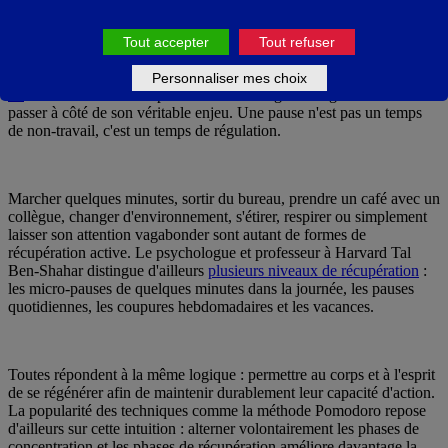
La pause n'est pas du temps perdu
Tout accepter
Tout refuser
Le Code du travail français prévoit au minimum vingt minutes de
pause après six heures de travail consécutives
selon l' article L3121-
Personnaliser mes choix
16
. Mais réduire la récupération à une obligation réglementaire serait
passer à côté de son véritable enjeu. Une pause n'est pas un temps
de non-travail, c'est un temps de régulation.
Marcher quelques minutes, sortir du bureau, prendre un café avec un
collègue, changer d'environnement, s'étirer, respirer ou simplement
laisser son attention vagabonder sont autant de formes de
récupération active. Le psychologue et professeur à Harvard Tal
Ben-Shahar distingue d'ailleurs
plusieurs niveaux de récupération
:
les micro-pauses de quelques minutes dans la journée, les pauses
quotidiennes, les coupures hebdomadaires et les vacances.
Toutes répondent à la même logique : permettre au corps et à l'esprit
de se régénérer afin de maintenir durablement leur capacité d'action.
La popularité des techniques comme la méthode Pomodoro repose
d'ailleurs sur cette intuition : alterner volontairement les phases de
concentration et les phases de récupération améliore davantage la