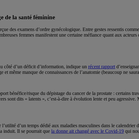
e de la santé féminine
perçue des examens d’ordre gynécologique. Entre gestes ressentis comme 
 nombreuses femmes manifestent une certaine méfiance quant aux acteurs 
du côté d’un déficit d’information, indique un
récent rapport
d’enseignant
ge et même manque de connaissances de l’anatomie (beaucoup ne sauraie
pport bénéfice/risque du dépistage du cancer de la prostate : certains tra
ers sont dits « latents », c’est-à-dire à évolution lente et peu agressive.
l’utilité d’un temps dédié aux maladies masculines dans le calendrier d
a induit. Il se pourrait que
la donne ait changé avec le Covid-19
qui nou