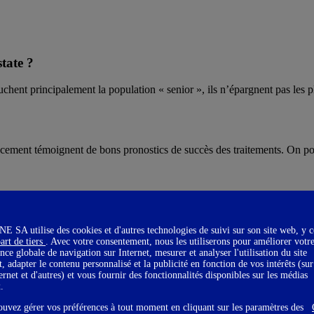
tate ?
nt principalement la population « senior », ils n’épargnent pas les plu
cement témoignent de bons pronostics de succès des traitements. On pourr
 et 42% des hommes en âge de se faire dépister font les examens.
SA utilise des cookies et d'autres technologies de suivi sur son site web, y 
art de tiers
. Avec votre consentement, nous les utiliserons pour améliorer votr
nce globale de navigation sur Internet, mesurer et analyser l'utilisation du site
t, adapter le contenu personnalisé et la publicité en fonction de vos intérêts (sur
ternet et d'autres) et vous fournir des fonctionnalités disponibles sur les médias
x.
 les hommes ?
ouvez gérer vos préférences à tout moment en cliquant sur les paramètres des