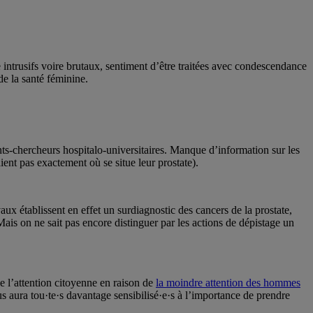
intrusifs voire brutaux, sentiment d’être traitées avec condescendance
de la santé féminine.
s-chercheurs hospitalo-universitaires. Manque d’information sur les
nt pas exactement où se situe leur prostate).
vaux établissent en effet un surdiagnostic des cancers de la prostate,
 Mais on ne sait pas encore distinguer par les actions de dépistage un
e l’attention citoyenne en raison de
la moindre attention des hommes
s aura tou·te·s davantage sensibilisé·e·s à l’importance de prendre