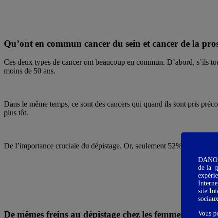
Qu’ont en commun cancer du sein et cancer de la pros
Ces deux types de cancer ont beaucoup en commun. D’abord, s’ils touche
moins de 50 ans.
Dans le même temps, ce sont des cancers qui quand ils sont pris préco
plus tôt.
De l’importance cruciale du dépistage. Or, seulement 52% des femmes
DANONE 
de la
p
expérie
Interne
site In
sociau
De mêmes freins au dépistage chez les femmes et chez
Vous p