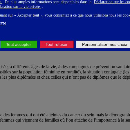
gs
. De plus amples informations sont disponibles dans la
Déclaration sur les c
aration sur la vie privée
.
xuelle, ce qui peut en soi constituer un motif d’appréhension pour tout i
es et chez les hommes.
uant sur « Accepter tout », vous consentez à ce que nous utilisions tous les coo
EN
istage du cancer du sein en 3 catégories :
Tout accepter
Tout refuser
Personnaliser mes choix
ilisée, à différents âges de la vie, à des campagnes de prévention sanitai
ensibles sur la population féminine en ruralité), la situation conjugale 
s les plus diplômées et chez celles qui n’ont pas de diplômes que le dépi
le des femmes qui ont été atteintes du cancer du sein mais la démographe 
femmes qui viennent de familles où l’on attache de l’importance à la san