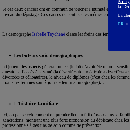
Settin
la
Décl
Si ces deux cancers ont en commun de toucher l’intimité et la santé se
niveau du dépistage. Ces causes ne sont pas les mêmes chez les femm
En cliq
FR
La démographe
Isabelle Teychené
classe les freins des femmes au dép
Les facteurs socio-démographiques
Ici jouent des aspects générationnels (le fait d’avoir été ou non sensib
questions d’accès à la santé (la désertification médicale a des effets s
divorcées et célibataires), le niveau de diplômes (c’est chez les femme
moins les femmes sont à jour de leur mammographie)…
L’histoire familiale
Ici, on pense évidemment en premier lieu au fait d’avoir dans sa famil
générations, montrant une plus forte propension au dépistage chez les 
professionnels à des fins de soin comme de prévention.