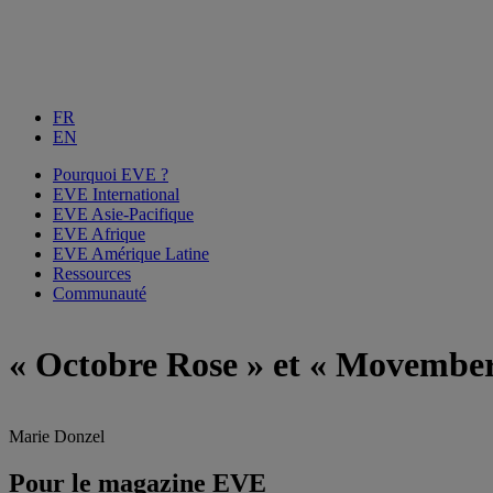
FR
EN
Pourquoi EVE ?
EVE International
EVE Asie-Pacifique
EVE Afrique
EVE Amérique Latine
Ressources
Communauté
« Octobre Rose » et « Movember
Marie Donzel
Pour le magazine EVE