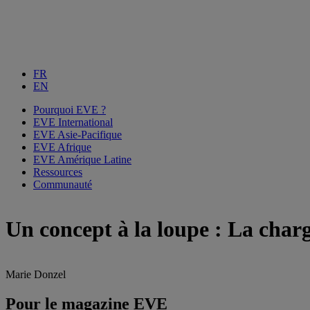
FR
EN
Pourquoi EVE ?
EVE International
EVE Asie-Pacifique
EVE Afrique
EVE Amérique Latine
Ressources
Communauté
Un concept à la loupe : La char
Marie Donzel
Pour le magazine EVE