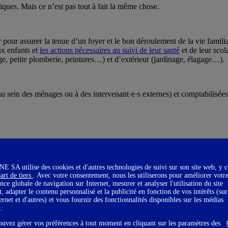
ques. Mais ce n’est pas tout à fait la même chose.
 pour assurer la tenue d’un foyer et le bon déroulement de la vie famil
ux enfants et
les actions nécessaires au suivi de leur santé
et de leur scola
age, petite plomberie, peintures…) et d’extérieur (jardinage, élagage…).
au sein des ménages ou à des intervenant·e·s externes) et comptabilisées
mille
SA utilise des cookies et d'autres technologies de suivi sur son site web, y 
sur le bon déroulement des affaires du foyer. Ainsi, même si vous délégue
art de tiers
. Avec votre consentement, nous les utiliserons pour améliorer votr
toutes les dispositions pour que celui-ci soit lavé, repassé, plié et ran
nce globale de navigation sur Internet, mesurer et analyser l'utilisation du site
t d’effectuer les démarches nécessaires à sa rémunération, de lui donner
t, adapter le contenu personnalisé et la publicité en fonction de vos intérêts (sur
mission. Il vous faudra veiller à ce que la personne à qui vous avez donné
ternet et d'autres) et vous fournir des fonctionnalités disponibles sur les médias
anier ses chaussettes sales, sa tenue de sport (pour qu’elle soit prête p
x.
ouvez gérer vos préférences à tout moment en cliquant sur les paramètres des