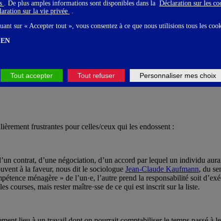
gs
. De plus amples informations sont disponibles dans la
Déclaration sur les c
aration sur la vie privée
.
urnera : « Je ne trouve pas mon polo vert. Tu sais où la femme de ménage 
uant sur « Accepter tout », vous consentez à ce que nous utilisions tous les coo
s quand même ». Bref, vous voilà comptable de la bonne exécution et de la 
lète ignorance en matière de centrales vapeur.
EN
Tout accepter
Tout refuser
Personnaliser mes choix
ulièrement frustrantes pour celles/ceux qui les endossent :
et d’un contrat, d’une négociation, d’un accord par lequel un individu a
souvent à la faveur, nous dit le sociologue
Jean-Claude Kaufmann
, du se
pétence ménagère » de l’un·e, l’autre prend la responsabilité soit d’exé
courses, mais rester maître·sse de ce qui est inscrit sur la liste.
ment lieu à un travail dont on pourrait comptabiliser le temps passé à l