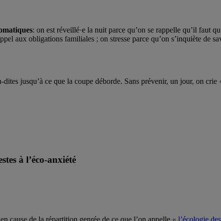
somatiques
: on est réveillé·e la nuit parce qu’on se rappelle qu’il faut 
ppel aux obligations familiales ; on stresse parce qu’on s’inquiète de sa
-dites jusqu’à ce que la coupe déborde. Sans prévenir, un jour, on crie
stes à l’éco-anxiété
n cause de la répartition genrée de ce que l’on appelle «
l’écologie des