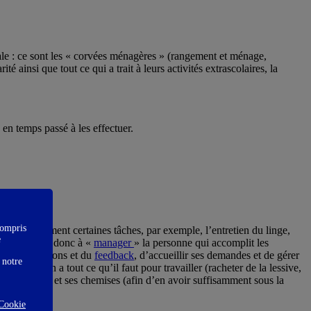
iale : ce sont les « corvées ménagères » (rangement et ménage,
rité ainsi que tout ce qui a trait à leurs activités extrascolaires, la
 en temps passé à les effectuer.
compris
z intégralement certaines tâches, par exemple, l’entretien du linge,
e
gé. Vous aurez donc à «
manager
» la personne qui accomplit les
 des instructions et du
feedback
, d’accueillir ses demandes et de gérer
 notre
 délégation a tout ce qu’il faut pour travailler (racheter de la lessive,
our mercredi) et ses chemises (afin d’en avoir suffisamment sous la
Cookie