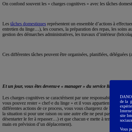
On confond souvent les « charges cognitives » avec les tâches domesti
Les
tâches domestiques
représentent un ensemble d’actions à effectuer
entretien du linge…), les courses, la préparation des repas, les soins a
gestion des démarches administratives, les travaux d’intérieur (bricol
Ces différentes tâches peuvent être organisées, planifiées, déléguées (
Et un jour, vous êtes devenu·e « manager » du service linge de la fa
DANONE 
Les charges cognitives se caractérisent par une responsabilité de fait 
de la
p
vous pouvez rester « chef·e du linge » et il vous appartient de prendre 
expérie
différentes actions de ce process, vous vous chargerez de la recruter e
Interne
la situation si pour une raison ou une autre elle ne peut pas remplir sa 
site In
désentarter le fer à repasser…) et que chacun·e mette à temps dans le p
sociau
main en prévision d’un déplacement).
Vous p