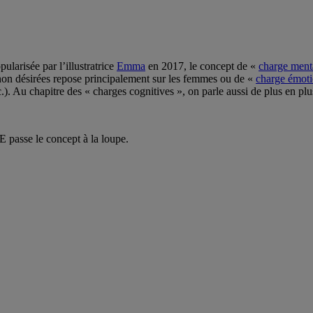
larisée par l’illustratrice
Emma
en 2017, le concept de «
charge ment
 non désirées repose principalement sur les femmes ou de «
charge émot
tc.). Au chapitre des « charges cognitives », on parle aussi de plus en pl
 passe le concept à la loupe.