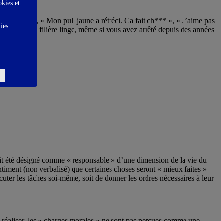
ookies
et
l’a rangé ? », « Mon pull jaune a rétréci. Ca fait ch*** », « J’aime pas
kies.
.
qualité de la filière linge, même si vous avez arrêté depuis des années
urait été désigné comme « responsable » d’une dimension de la vie du
ntiment (non verbalisé) que certaines choses seront « mieux faites »
cuter les tâches soi-même, soit de donner les ordres nécessaires à leur
e réaliser, les « charges morales » ne sont pas perçues comme une