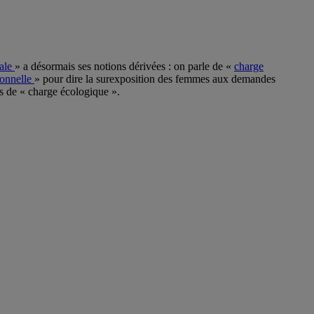
ale
» a désormais ses notions dérivées : on parle de «
charge
ionnelle
» pour dire la surexposition des femmes aux demandes
us de « charge écologique ».