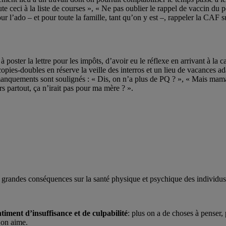
 ceci à la liste de courses », « Ne pas oublier le rappel de vaccin du pet
r l’ado – et pour toute la famille, tant qu’on y est –, rappeler la CAF s
à poster la lettre pour les impôts, d’avoir eu le réflexe en arrivant à la 
s copies-doubles en réserve la veille des interros et un lieu de vacanc
anquements sont soulignés : « Dis, on n’a plus de PQ ? », « Mais maman, 
s partout, ça n’irait pas pour ma mère ? ».
is grandes conséquences sur la santé physique et psychique des individus
ntiment d’insuffisance et de culpabilité
: plus on a de choses à penser,
’on aime.