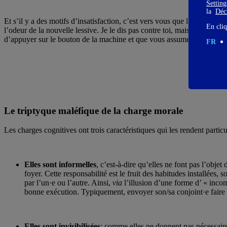
Settin
la
Décl
Et s’il y a des motifs d’insatisfaction, c’est vers vous que l’on se to
En cliq
l’odeur de la nouvelle lessive. Je le dis pas contre toi, mais je le di
d’appuyer sur le bouton de la machine et que vous assumez votre comp
FR
Le triptyque maléfique de la charge morale
Les charges cognitives ont trois caractéristiques qui les rendent partic
Elles sont informelles
, c’est-à-dire qu’elles ne font pas l’obj
foyer. Cette responsabilité est le fruit des habitudes installées, 
par l’un·e ou l’autre. Ainsi,
via
l’illusion d’une forme d’ « incom
bonne exécution. Typiquement, envoyer son/sa conjoint·e faire les 
Elles sont invisibilisées
: comme elles ne donnent pas nécessaire