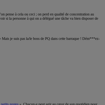
qu’on pense à cela ou ceci ; on perd en qualité de concentration au
voir si la personne à qui on a délégué une tâche va bien disposer de
 « Mais je suis pas la/le boss de PQ dans cette barraque ! Dém***ez-
 petits gestes
». Chacun·e peut agir au cœur de son quotidien pour