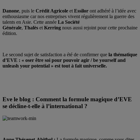
Danone
, puis le
Crédit Agricole
et
Essilor
ont adhéré à l’idée avec
enthousiasme car nos entreprises vivent régulièrement la guerre des
talents en Asie. Cette année
La Société
Générale
,
Thalès
et
Kerring
nous aussi rejoint pour cette prochaine
édition.
Le second sujet de satisfaction a été de confirmer que
la thématique
d’EVE : « oser être soi pour pouvoir agir / be yourself and
unleash your potential » est tout à fait universelle.
Eve le blog : Comment la formule magique d’EVE
se décline-t-elle à l’international ?
Anne Thévenet-Abitbol :
La formule magique, comme vous dites,