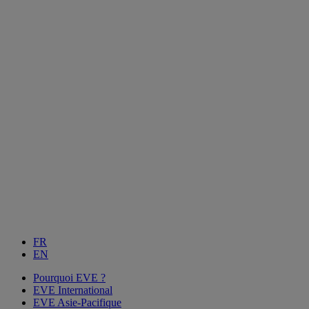
FR
EN
Pourquoi EVE ?
EVE International
EVE Asie-Pacifique