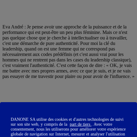
Eva André : Je pense avoir une approche de la puissance et de la
performance qui est peut-être un peu plus féminine. Mais ce n'est
pas quelque chose que je cherche à intellectualiser ou à travailler,
c'est une démarche de pure authenticité. Pour moi la clé du
leadership, quand on est une femme qui ne correspond pas
nécessairement aux codes prédéfinis (et c'est aussi vrai pour les
hommes qui ne rentrent pas dans les cases du leadership classique),
c'est vraiment l'authenticité. C'est cette façon de dire : « OK, je vais
me battre avec mes propres armes, avec ce que je suis, et je ne vais
pas essayer de me travestir pour plaire ou pour avoir de l'influence. »
Je n'ai pas envie de prendre une posture qui ne me ressemble pas.
Les premières fois que je suis montée sur scène, c'est ce qui a touché
les gens. Le fait que je me présente telle que je suis, sans endosser
DANONE SA utilise des cookies et d'autres technologies de suivi
un costume de conférencière ou de grande sportive. Je suis comme
sur son site web, y compris de la
part de tiers
. Avec votre
consentement, nous les utiliserons pour améliorer votre expérience
tout le monde, il se trouve juste que je vis des choses un peu
globale de navigation sur Internet, mesurer et analyser l'utilisation
exceptionnelles. D’ailleurs je dis souvent que ma carrière est un peu