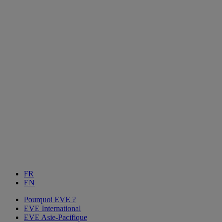
FR
EN
Pourquoi EVE ?
EVE International
EVE Asie-Pacifique