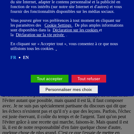
du site Internet, adapter le contenu personnalisé et la publicité en
un malentendu. Je suis arrivée au bon endroit au bon moment,
fonction de vos intérêts (sur notre site Internet et d'autres) et vous
j'avais un talent pour ça et j'ai rencontré les bonnes personnes. Mais
fournir des fonctionnalités disponibles sur les médias sociaux.
sur scène, je suis exactement comme le public. Mon quotidien sort
des codes, mais au fond, on vit tous les mêmes choses. C'est ce que
Vous pouvez gérer vos préférences à tout moment en cliquant sur
je trouve fascinant dans les passerelles avec le monde de l'entreprise
les paramètres des
Cookie Settings
. De plus amples informations
sont disponibles dans la
Déclaration sur les cookies
et
: le rapport à l'échec, les questions de résilience ou le besoin de
la
Déclaration sur la vie privée
.
s'appuyer sur une équipe compétente... Les défis sont les
identiques.
En cliquant sur « Accepter tout », vous consentez à ce que nous
utilisions tous les cookies.
.
FR
EN
Tout accepter
Tout refuser
Justement, quel est ton rapport à l'échec ?
Personnaliser mes choix
Eva André : Un peu comme tout le monde. J'essaye de le fuir et de
l'éviter autant que possible, mais quand il est là, il faut composer
avec. Je ne suis pas spécialement partisane du discours qui dit que
les échecs n'existent pas et qu'il n'y a que des leçons. Parfois, l'échec
est juste énervant, il coûte du temps et de l'argent. Tant qu'on peut
l'éviter grâce à une recette qui marche, faisons-le. Mais quand il est
là, il est de notre responsabilité d'en faire quelque chose d'autre,
quelque chose de plus grand. C'est ce que j'essaie de mettre en