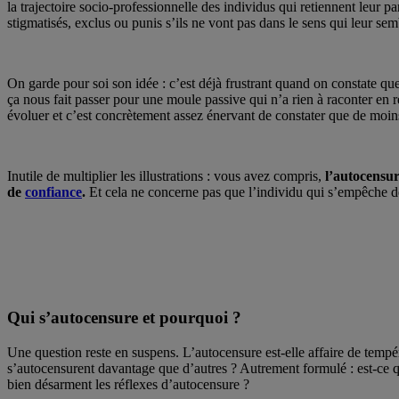
la trajectoire socio-professionnelle des individus qui retiennent leur pa
stigmatisés, exclus ou punis s’ils ne vont pas dans le sens qui leur semb
On garde pour soi son idée : c’est déjà frustrant quand on constate que
ça nous fait passer pour une moule passive qui n’a rien à raconter e
évoluer et c’est concrètement assez énervant de constater que de moins 
Inutile de multiplier les illustrations : vous avez compris,
l’autocensur
de
confiance
.
Et cela ne concerne pas que l’individu qui s’empêche de f
Qui s’autocensure et pourquoi ?
Une question reste en suspens. L’autocensure est-elle affaire de tempér
s’autocensurent davantage que d’autres ? Autrement formulé : est-ce 
bien désarment les réflexes d’autocensure ?