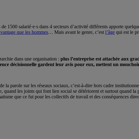
de 1500 salarié·e·s dans 4 secteurs d’activité différents apporte quelque
davantage que les hommes
… Mais avant le genre, c’est
l’âge
qui est le p
iérarchie dans une organisation :
plus l’entreprise est attachée aux grad
tence décisionnelle gardent leur avis pour eux, mettent un mouchoir 
de la parole sur les réseaux sociaux, c’est-à-dire hors cadre institutio
quand les joints qui font lien social se détériorent et surtout quand la p
tisme que ce fut pour les collectifs de travail et des conséquences dire