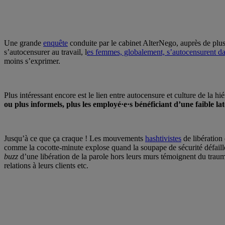
Une grande
en
quête
conduite par le cabinet AlterNego, auprès de plus 
s’autocensurer au travail, l
es femmes, globalement, s’autocensurent 
moins s’exprimer.
Plus intéressant encore est le lien entre autocensure et culture de la h
ou plus informels, plus les employé·e·s bénéficiant d’une faible la
Jusqu’à ce que ça craque ! Les mouvements
hashtivistes
de libération 
comme la cocotte-minute explose quand la soupape de sécurité défaille, 
buzz
d’une libération de la parole hors leurs murs témoignent du trauma
relations à leurs clients etc.