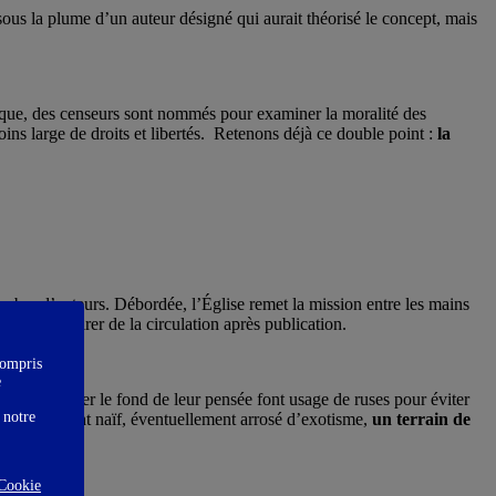
sous la plume d’un auteur désigné qui aurait théorisé le concept, mais
 époque, des censeurs sont nommés pour examiner la moralité des
oins large de droits et libertés. Retenons déjà ce double point :
la
mbre d’auteurs. Débordée, l’Église remet la mission entre les mains
 de les retirer de la circulation après publication.
compris
e
dire d’exprimer le fond de leur pensée font usage de ruses pour éviter
 notre
te faussement naïf, éventuellement arrosé d’exotisme,
un terrain de
Cookie