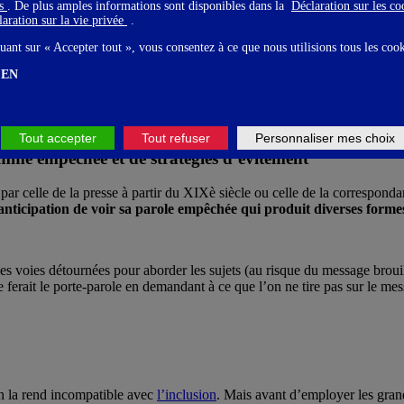
gs
. De plus amples informations sont disponibles dans la
Déclaration sur les c
figures de style, ils doivent faire l’expérience de la détention ? Pour y
aration sur la vie privée
.
ut être difficile si l’on doit à chaque mot se surveiller et/ou payer cher 
uant sur « Accepter tout », vous consentez à ce que nous utilisions tous les coo
EN
Tout accepter
Tout refuser
Personnaliser mes choix
mme empêchée et de stratégies d’évitement
r par celle de la presse à partir du XIXè siècle ou celle de la correspon
’anticipation de voir sa parole empêchée qui produit diverses form
es voies détournées pour aborder les sujets (au risque du message brouil
 ferait le porte-parole en demandant à ce que l’on ne tire pas sur le mes
ion la rend incompatible avec
l’inclusion
. Mais avant d’employer les gran