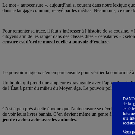
Le mot « autocensure », aujourd’hui si courant dans notre lexique quoti
dans le langage commun, relayé par les médias. Néanmoins, ce que d
Pour remonter sa trace, il faut s’intéresser à l’histoire de sa cousine
citoyens afin de les ranger dans des classes dites « censitaires » : sel
censure est d’ordre moral et elle a pouvoir d’exclure.
Le pouvoir religieux s’en empare ensuite pour vérifier la conformité à
Un boulot qui prend une ampleur extravagante avec l’apparition de l’i
de l’État à partir du milieu du Moyen-âge. Le pouvoir politique se réser
DANONE 
de la
p
C’est à peu près à cette époque que l’autocensure se développe : les au
expérie
Interne
de voir leurs livres bannis. C’en devient même un genre à part entière
site In
jeu de cache-cache avec les autorités
.
sociau
Vous p