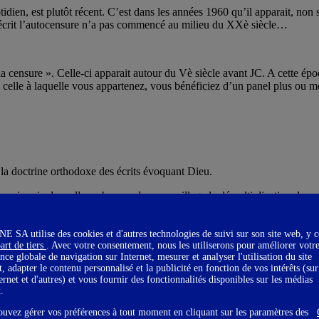
dien, est plutôt récent. C’est dans les années 1960 qu’il apparait, non 
écrit l’autocensure n’a pas commencé au milieu du XXè siècle…
, « la censure ». Celle-ci apparait autour du Vè siècle avant JC. A cette
on celle à laquelle vous appartenez, vous bénéficiez d’un panel plus ou m
 la doctrine orthodoxe des écrits évoquant Dieu.
mprimerie, laquelle embarque dans son sillage la démultiplication du no
ve le droit d’interdire préventivement la publication de certains textes ou
SA utilise des cookies et d'autres technologies de suivi sur son site web, y 
art de tiers
. Avec votre consentement, nous les utiliserons pour améliorer votr
teurs intègrent le risque d’être censurés et ceux qui refusent de s’inter
nce globale de navigation sur Internet, mesurer et analyser l'utilisation du site
t, adapter le contenu personnalisé et la publicité en fonction de vos intérêts (sur
 au XVIIIè siècle :
Voltaire
, Montesquieu, Diderot ou Swift font du con
ternet et d'autres) et vous fournir des fonctionnalités disponibles sur les médias
x.
ouvez gérer vos préférences à tout moment en cliquant sur les paramètres des