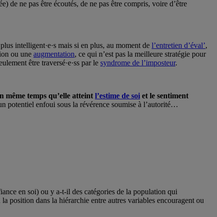
iée) de ne pas être écoutés, de ne pas être compris, voire d’être
 plus intelligent·e·s mais si en plus, au moment de
l’entretien d’éval’
,
tion ou une
augmentation
, ce qui n’est pas la meilleure stratégie pour
eulement être traversé·e·ss par le
syndrome de l’imposteur
.
en même temps qu’elle atteint
l’estime de soi
et le sentiment
’un potentiel enfoui sous la révérence soumise à l’autorité…
ance en soi) ou y a-t-il des catégories de la population qui
u la position dans la hiérarchie entre autres variables encouragent ou