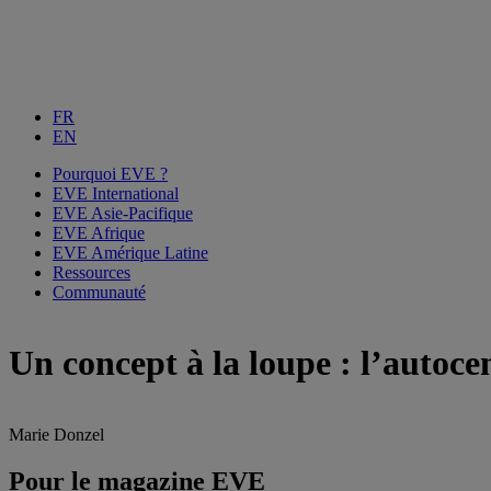
FR
EN
Pourquoi EVE ?
EVE International
EVE Asie-Pacifique
EVE Afrique
EVE Amérique Latine
Ressources
Communauté
Un concept à la loupe : l’autoce
Marie Donzel
Pour le magazine EVE