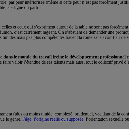
role, par peur intériorisée (même si cette peur n’est pas forcément justif
le la « ligne du parti ».
 celles et ceux qui s’expriment autour de la table ne sont pas forcément
n réunion, c’est carrément rageant. On s’abstient de demander une promo
timides mais pas plus compétentes tracent la route sans avoir l’air de s
e dans le monde du travail freine le développement professionnel 
aire valoir l’étendue de ses talents mais aussi tout le collectif privé d
ament (plus ou moins timide, complexé, prudentiel, vacillant de la confi
que le genre,
l’âge
,
l’origine réelle ou supposée
, l’orientation sexuelle o