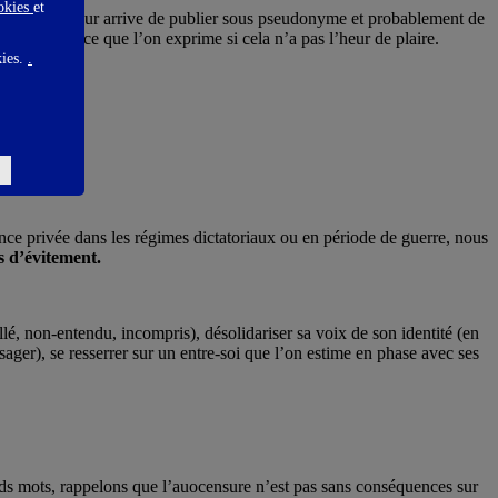
ookies
et
 échapper, il leur arrive de publier sous pseudonyme et probablement de
la facture de ce que l’on exprime si cela n’a pas l’heur de plaire.
kies.
.
dance privée dans les régimes dictatoriaux ou en période de guerre, nous
es d’évitement.
lé, non-entendu, incompris), désolidariser sa voix de son identité (en
sager), se resserrer sur un entre-soi que l’on estime en phase avec ses
ds mots, rappelons que l’auocensure n’est pas sans conséquences sur