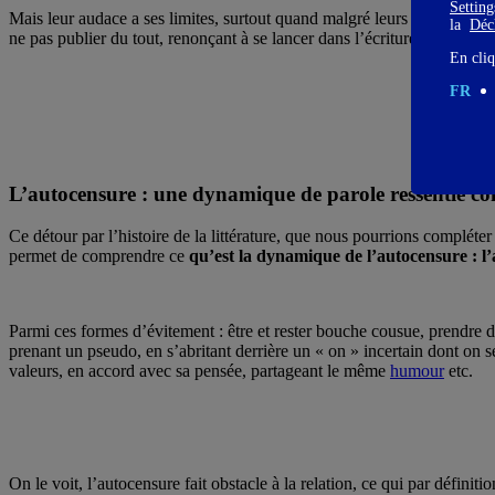
Settin
Mais leur audace a ses limites, surtout quand malgré leurs astucieuses 
la
Décl
ne pas publier du tout, renonçant à se lancer dans l’écriture tant cela pe
En cliq
FR
L’autocensure : une dynamique de parole ressentie co
Ce détour par l’histoire de la littérature, que nous pourrions compléte
permet de comprendre ce
qu’est la dynamique de l’autocensure : l
Parmi ces formes d’évitement : être et rester bouche cousue, prendre d
prenant un pseudo, en s’abritant derrière un « on » incertain dont on se
valeurs, en accord avec sa pensée, partageant le même
humour
etc.
On le voit, l’autocensure fait obstacle à la relation, ce qui par définit