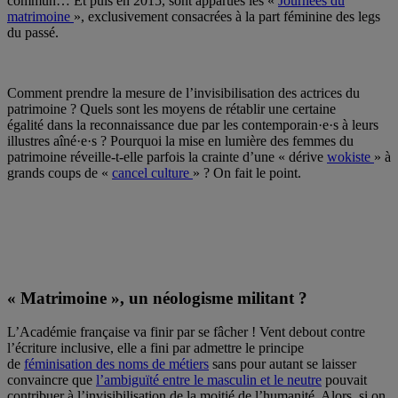
commun… Et puis en 2015, sont apparues les «
Journées du
matrimoine
», exclusivement consacrées à la part féminine des legs
du passé.
Comment prendre la mesure de l’invisibilisation des actrices du
patrimoine ? Quels sont les moyens de rétablir une certaine
égalité dans la reconnaissance due par les contemporain·e·s à leurs
illustres aîné·e·s ? Pourquoi la mise en lumière des femmes du
patrimoine réveille-t-elle parfois la crainte d’une « dérive
wokiste
» à
grands coups de «
cancel culture
» ? On fait le point.
« Matrimoine », un néologisme militant ?
L’Académie française va finir par se fâcher ! Vent debout contre
l’écriture inclusive, elle a fini par admettre le principe
de
féminisation des noms de métiers
sans pour autant se laisser
convaincre que
l’ambiguïté entre le masculin et le neutre
pouvait
contribuer à l’invisibilisation de la moitié de l’humanité. Alors, si on