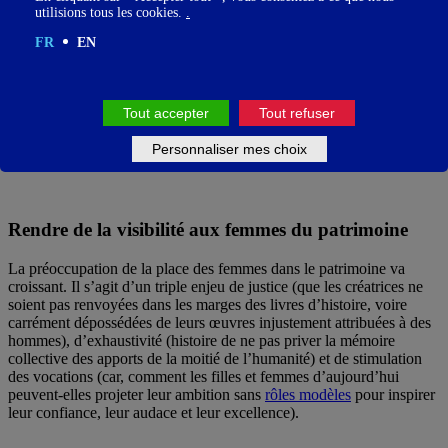
utilisions tous les cookies.
.
de
biais inconscients
qui tendent notamment à nous faire mieux voir
ce que nous avons déjà vu (ici, des « grands hommes ») et mieux
FR
EN
prendre en compte ce qui existe déjà que ce qui émerge. Cela vaut
aussi pour l’acceptabilité sociale, ce sentiment partagé que tel·le ou
tel·le est légitime ou non à accéder à la reconnaissance collective.
Tout accepter
Tout refuser
Personnaliser mes choix
Rendre de la visibilité aux femmes du patrimoine
La préoccupation de la place des femmes dans le patrimoine va
croissant. Il s’agit d’un triple enjeu de justice (que les créatrices ne
soient pas renvoyées dans les marges des livres d’histoire, voire
carrément dépossédées de leurs œuvres injustement attribuées à des
hommes), d’exhaustivité (histoire de ne pas priver la mémoire
collective des apports de la moitié de l’humanité) et de stimulation
des vocations (car, comment les filles et femmes d’aujourd’hui
peuvent-elles projeter leur ambition sans
rôles modèles
pour inspirer
leur confiance, leur audace et leur excellence).