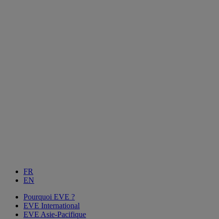
FR
EN
Pourquoi EVE ?
EVE International
EVE Asie-Pacifique