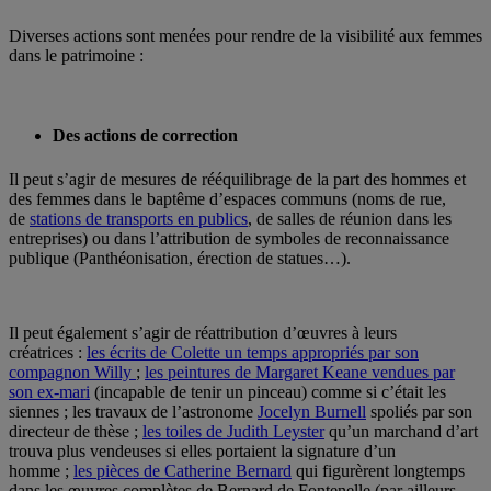
Diverses actions sont menées pour rendre de la visibilité aux femmes
dans le patrimoine :
Des actions de correction
Il peut s’agir de mesures de rééquilibrage de la part des hommes et
des femmes dans le baptême d’espaces communs (noms de rue,
de
stations de transports en publics
, de salles de réunion dans les
entreprises) ou dans l’attribution de symboles de reconnaissance
publique (Panthéonisation, érection de statues…).
Il peut également s’agir de réattribution d’œuvres à leurs
créatrices :
les écrits de Colette un temps appropriés par son
compagnon Willy
;
les peintures de Margaret Keane vendues par
son ex-mari
(incapable de tenir un pinceau) comme si c’était les
siennes ; les travaux de l’astronome
Jocelyn Burnell
spoliés par son
directeur de thèse ;
les toiles de Judith Leyster
qu’un marchand d’art
trouva plus vendeuses si elles portaient la signature d’un
homme ;
les pièces de Catherine Bernard
qui figurèrent longtemps
dans les œuvres complètes de Bernard de Fontenelle (par ailleurs