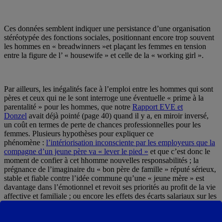
Ces données semblent indiquer une persistance d’une organisation
stéréotypée des fonctions sociales, positionnant encore trop souvent
les hommes en « breadwinners »et plaçant les femmes en tension
entre la figure de l’ « housewife » et celle de la « working girl ».
Par ailleurs, les inégalités face à l’emploi entre les hommes qui sont
pères et ceux qui ne le sont interroge une éventuelle « prime à la
parentalité » pour les hommes, que notre
Rapport EVE et
Donzel
avait déjà pointé (page 40) quand il y a, en miroir inversé,
un coût en termes de perte de chances professionnelles pour les
femmes. Plusieurs hypothèses pour expliquer ce
phénomène :
l’intériorisation inconsciente par les employeurs que la
compagne d’un jeune père va « lever le pied »
et que c’est donc le
moment de confier à cet hhomme nouvelles responsabilités ; la
prégnance de l’imaginaire du « bon père de famille » réputé sérieux,
stable et fiable contre l’idée commune qu’une « jeune mère » est
davantage dans l’émotionnel et revoit ses priorités au profit de la vie
affective et familiale ; ou encore les effets des écarts salariaux sur les
arbitrages financiers des ménages encourageant les couples à faire le
choix, à l’arrivée d’un enfant, de privilégier la carrière du mieux