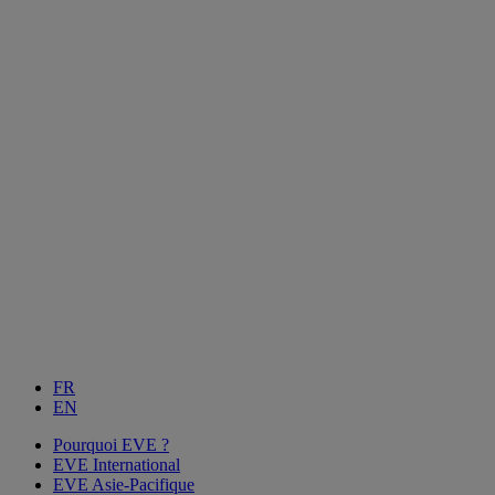
FR
EN
Pourquoi EVE ?
EVE International
EVE Asie-Pacifique