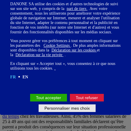
rémunéré (le plus souvent Monsieur).
DANONE SA utilise des cookies et d'autres technologies de suivi
sur son site web, y compris de la
part de tiers
. Avec votre
consentement, nous les utiliserons pour améliorer votre expérience
globale de navigation sur Internet, mesurer et analyser l'utilisation
du site Internet, adapter le contenu personnalisé et la publicité en
fonction de vos intérêts (sur notre site Internet et d'autres) et vous
fournir des fonctionnalités disponibles sur les médias sociaux.
Vous pouvez gérer vos préférences à tout moment en cliquant sur
Des conditions variables pour les parents
les paramètres des
Cookie Settings
. De plus amples informations
salariés selon le milieu social
sont disponibles dans la
Déclaration sur les cookies
et
la
Déclaration sur la vie privée
.
L’étude INSEE nous apprend par ailleurs que le taux de chômage
En cliquant sur « Accepter tout », vous consentez à ce que nous
varie selon le secteur d’activité et le milieu social. Ce faisant, c’est
utilisions tous les cookies.
.
chez les ouvrières que l’on retrouve le plus grand écart : 54% de
celles ayant des responsabilités familiales sont en emploi contre 74%
FR
EN
de celles qui n’en ont pas. Chez
les cadres
, 90% des femmes avec
un ou plusieurs enfants ont un travail, contre 94% de celles n’en
ayant pas.
Tout accepter
Tout refuser
Personnaliser mes choix
La parentalité a par ailleurs une influence importante sur la
gestion
du temps
chez les travailleuses. Ainsi, 45% des femmes salariées de
25 à 49 ans qui ont des responsabilités familiales déclarent qu’être
parent a produit des conséquences sur leur situation professionnelle