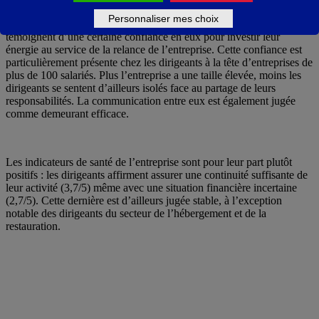
des dirigeants, puisqu’ils déclarent se sentir proches de leurs
Personnaliser mes choix
collaborateurs (4/5), quelle que soit la taille de l’organisation. Ils
témoignent d’une certaine confiance en eux pour investir leur
énergie au service de la relance de l’entreprise. Cette confiance est
particulièrement présente chez les dirigeants à la tête d’entreprises de
plus de 100 salariés. Plus l’entreprise a une taille élevée, moins les
dirigeants se sentent d’ailleurs isolés face au partage de leurs
responsabilités. La communication entre eux est également jugée
comme demeurant efficace.
Les indicateurs de santé de l’entreprise sont pour leur part plutôt
positifs : les dirigeants affirment assurer une continuité suffisante de
leur activité (3,7/5) même avec une situation financière incertaine
(2,7/5). Cette dernière est d’ailleurs jugée stable, à l’exception
notable des dirigeants du secteur de l’hébergement et de la
restauration.