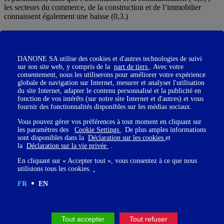
les secteurs du commerce, de la construction et de l’immobilier
connaissent également une baisse (0,3.)
Cette dégradation du moral n’affecte aucune tranche d’âge en
DANONE SA utilise des cookies et d'autres technologies de suivi
particulier mais la crise tend à exacerber l’impact du genre :
sur son site web, y compris de la
part de tiers
. Avec votre
phénomène présent dans l’ensemble des catégories socio
consentement, nous les utiliserons pour améliorer votre expérience
professionnelles puisque cette baisse de moral est de 3,3 pour les
globale de navigation sur Internet, mesurer et analyser l'utilisation
femmes contre 3,7 pour les hommes. Les femmes ont été davantage
du site Internet, adapter le contenu personnalisé et la publicité en
touchées par le confinement que les hommes, que ça soit pour leur
fonction de vos intérêts (sur notre site Internet et d'autres) et vous
équilibre de vie, comme pour la progression de leur carrière, comme
fournir des fonctionnalités disponibles sur les médias sociaux.
l’alertait au printemps 2021 le Conseil économique, social et
Vous pouvez gérer vos préférences à tout moment en cliquant sur
environnemental.
les paramètres des
Cookie Settings
. De plus amples informations
sont disponibles dans la
Déclaration sur les cookies
et
la
Déclaration sur la vie privée
.
En cliquant sur « Accepter tout », vous consentez à ce que nous
utilisions tous les cookies.
.
FR
EN
La relation avec les équipes, élément positif dans la
crise
Tout accepter
Tout refuser
Point positif : la relation avec les équipes atténue la baisse de moral