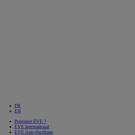
FR
EN
Pourquoi EVE ?
EVE International
EVE Asie-Pacifique