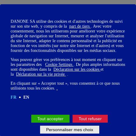
DANONE SA utilise des cookies et d'autres technologies de suivi
sur son site web, y compris de la
part de tiers
. Avec votre
Créez des « moments EVE » dans les rituels d’équipe
consentement, nous les utiliserons pour améliorer votre expérience
globale de navigation sur Internet, mesurer et analyser l'utilisation
Pourquoi pas inviter une fois par mois un·e expert·e à parler d’une
du site Internet, adapter le contenu personnalisé et la publicité en
thématique qui vous aidera à porter un
fonction de vos intérêts (sur notre site Internet et d'autres) et vous
regard décalé sur vos dossiers ? Pourquoi pas proposer à votre
fournir des fonctionnalités disponibles sur les médias sociaux.
équipe de suivre un atelier d’un·e intervenant·e EVE lors de votre
Vous pouvez gérer vos préférences à tout moment en cliquant sur
prochain séminaire de cohésion ?
les paramètres des
Cookie Settings
. De plus amples informations
sont disponibles dans la
Déclaration sur les cookies
et
la
Déclaration sur la vie privée
.
En cliquant sur « Accepter tout », vous consentez à ce que nous
utilisions tous les cookies.
.
Osez l’inter-BU voire l’interentreprises
FR
EN
Vous avez trouvé particulièrement enrichissant d’échanger pendant
le séminaire avec des personnes venues d’une grande diversité
d’entreprises, de métiers, de secteurs.
Tout accepter
Tout refuser
Et si vous proposiez à vos équipes d’aller à la rencontre des autres
Personnaliser mes choix
équipes dans l’entreprise... Ou des collaborateurs d’une autre