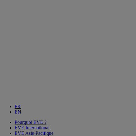
FR
EN
Pourquoi EVE ?
EVE International
EVE Asie-Pacifique