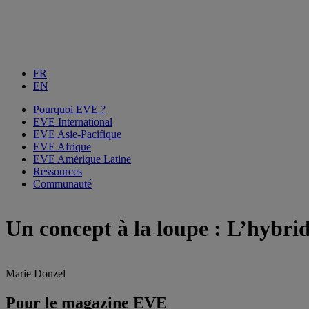
FR
EN
Pourquoi EVE ?
EVE International
EVE Asie-Pacifique
EVE Afrique
EVE Amérique Latine
Ressources
Communauté
Un concept à la loupe : L’hybri
Marie Donzel
Pour le magazine EVE