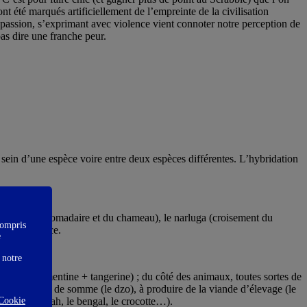
t été marqués artificiellement de l’empreinte de la civilisation
passion, s’exprimant avec violence vient connoter notre perception de
pas dire une franche peur.
sein d’une espèce voire entre deux espèces différentes. L’hybridation
roisement du dromadaire et du chameau), le narluga (croisement du
compris
in de l’espèce.
e
 notre
menvilla (clémentine + tangerine) ; du côté des animaux, toutes sortes de
lture des bêtes de somme (le dzo), à produire de la viande d’élevage (le
Cookie
x (le savannah, le bengal, le crocotte…).