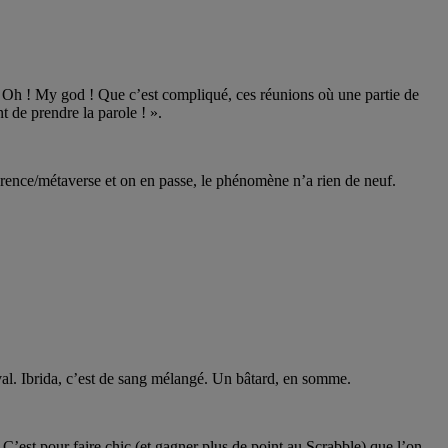
 « Oh ! My god ! Que c’est compliqué, ces réunions où une partie de
t de prendre la parole ! ».
férence/métaverse et on en passe, le phénomène n’a rien de neuf.
eval. Ibrida, c’est de sang mélangé. Un bâtard, en somme.
 C’est pour faire chic (et gagner plus de point au Scrabble) que l’on