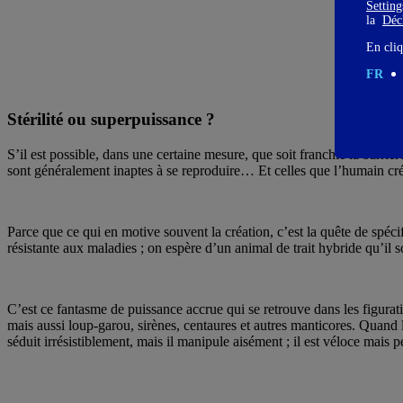
Settin
la
Décl
En cliq
FR
Stérilité ou superpuissance ?
S’il est possible, dans une certaine mesure, que soit franchie la barri
sont généralement inaptes à se reproduire… Et celles que l’humain crée
Parce que ce qui en motive souvent la création, c’est la quête de spéci
résistante aux maladies ; on espère d’un animal de trait hybride qu’il 
C’est ce fantasme de puissance accrue qui se retrouve dans les figurati
mais aussi loup-garou, sirènes, centaures et autres manticores. Quand 
séduit irrésistiblement, mais il manipule aisément ; il est véloce mais pe