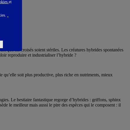
ookies
et
kies.
.
ant que les croisés soient stériles. Les créatures hybrides spontanées
ir reproduire et industrialiser l’hybride ?
de qu’elle soit plus productive, plus riche en nutriments, mieux
gies. Le bestiaire fantastique regorge d’hybrides : griffons, sphinx
de le meilleur mais aussi le pire des espèces qui le composent : il