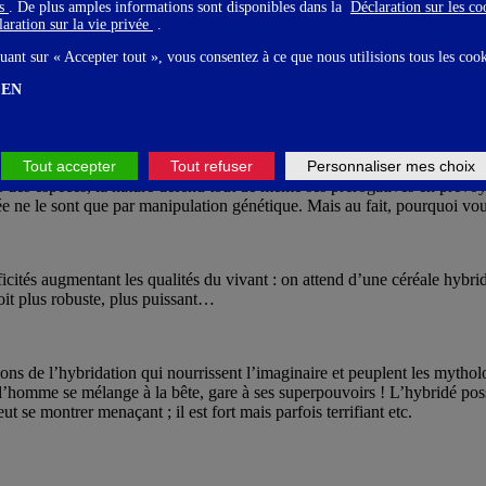
gs
. De plus amples informations sont disponibles dans la
Déclaration sur les c
aration sur la vie privée
.
uant sur « Accepter tout », vous consentez à ce que nous utilisions tous les coo
EN
Tout accepter
Tout refuser
Personnaliser mes choix
ère des espèces, la nature défend tout de même ses prérogatives en prévoy
 ne le sont que par manipulation génétique. Mais au fait, pourquoi voulo
ficités augmentant les qualités du vivant : on attend d’une céréale hybri
soit plus robuste, plus puissant…
ons de l’hybridation qui nourrissent l’imaginaire et peuplent les mytholo
l’homme se mélange à la bête, gare à ses superpouvoirs ! L’hybridé possè
ut se montrer menaçant ; il est fort mais parfois terrifiant etc.