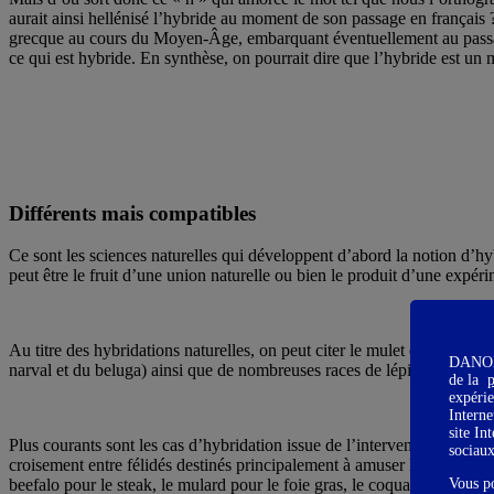
aurait ainsi hellénisé l’hybride au moment de son passage en français ?
grecque au cours du Moyen-Âge, embarquant éventuellement au passage 
ce qui est hybride. En synthèse, on pourrait dire que l’hybride est un 
Différents mais compatibles
Ce sont les sciences naturelles qui développent d’abord la notion d’h
peut être le fruit d’une union naturelle ou bien le produit d’une expér
Au titre des hybridations naturelles, on peut citer le mulet et le bard
DANONE 
narval et du beluga) ainsi que de nombreuses races de lépidoptères (pa
de la
p
expérie
Interne
site In
Plus courants sont les cas d’hybridation issue de l’intervention humaine
sociau
croisement entre félidés destinés principalement à amuser la galerie des 
Vous p
beefalo pour le steak, le mulard pour le foie gras, le coquard pour le 