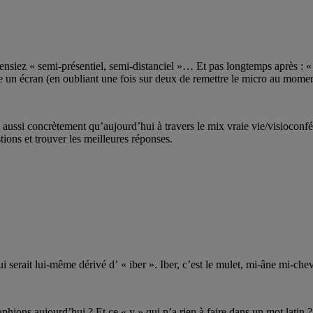
 pensiez « semi-présentiel, semi-distanciel »… Et pas longtemps après :
ère un écran (en oubliant une fois sur deux de remettre le micro au momen
e aussi concrètement qu’aujourd’hui à travers le mix vraie vie/visiocon
ions et trouver les meilleures réponses.
i serait lui-même dérivé d’ « iber ». Iber, c’est le mulet, mi-âne mi-ch
hions aujourd’hui ? Et ce « y » qui n’a rien à faire dans un mot latin ?