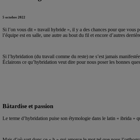
5 octobre 2022
Si l’on vous dit « travail hybride », il y a des chances pour que vous
l’équipe est en salle, une autre au bout du fil et encore d’autres derri
Si l’hybridation (du travail comme du reste) ne s’est jamais manifesté
Éclairons ce qu’hybridation veut dire pour nous poser les bonnes quest
Bâtardise et passion
Le terme d’hybridation puise son étymologie dans le latin « ibrida » qu
Mais d’où sort donc ce « h » qui amorce le mot tel que nous l’orthograp