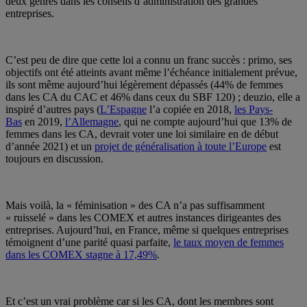
deux genres dans les conseils d’administration des grandes
entreprises.
C’est peu de dire que cette loi a connu un franc succès : primo, ses
objectifs ont été atteints avant même l’échéance initialement prévue,
ils sont même aujourd’hui légèrement dépassés (44% de femmes
dans les CA du CAC et 46% dans ceux du SBF 120) ; deuzio, elle a
inspiré d’autres pays (
L’Espagne
l’a copiée en 2018,
les Pays-
Bas
en 2019,
l’Allemagne
, qui ne compte aujourd’hui que 13% de
femmes dans les CA, devrait voter une loi similaire en de début
d’année 2021) et un
projet de généralisation à toute l’Europe
est
toujours en discussion.
Mais voilà, la « féminisation » des CA n’a pas suffisamment
« ruisselé » dans les COMEX et autres instances dirigeantes des
entreprises. Aujourd’hui, en France, même si quelques entreprises
témoignent d’une parité quasi parfaite,
le taux moyen de femmes
dans les COMEX stagne à 17,49%
.
Et c’est un vrai problème car si les CA, dont les membres sont