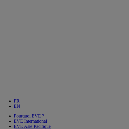
FR
EN
Pourquoi EVE ?
EVE International
EVE Asie-Pacifique