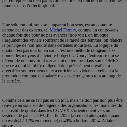
par entreprise ou bien par accord sectoriel en fonction de la part des
femmes dans l’effectif global.
Une solution qui, sous son apparent bon sens, est au contraire
perçue par des experts, tel
Michel Ferrary
, comme un contre-sens :
chaque fois que pour ne pas avancer (trop vite), on invoque
l’argument des viviers souffrant de la rareté des femmes, on réancre
le principe de non-mixité dans certaines industries. La logique du
quota n’est pas une fin en soi : c’est une méthode obligeant à se
donner les moyens d’atteindre l’objectif. Donc, l’entreprise qui se
défend de ne pouvoir placer autant de femmes dans son COMEX
que ce à quoi la loi l’y obligerait doit précisément travailler à
diversifier son recrutement et à enrichir ses viviers en veillant à la
promotion continue des salarié·e·s des deux genres tout au long de
la carrière.
Comme cela ne se fait pas en un jour, mais ne doit pas non plus être
renvoyé au sous-sol de l’agenda des organisations, les modalités du
dispositif de quotas dans les COMEX s’orienteraient vers un
système de palier : 20% d’ici fin 2022 (aisément atteignable quand
on est déjà à 17% en moyenne) et 40% à horizon 2024. Affaire à
suivre.