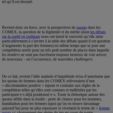
tel qu’il est dessiné.
Revient donc en force, avec la perspectives de
quotas
dans les
COMEX, la question de la légitimité et du mérite (dont
les débats
sur la parité en politique
nous ont laissé le souvenir qu’elle aime
particulièrement à s’inviter à la table des débats quand il est question
d’augmenter la part des femmes) en même temps que se joue une
compétition serrée pour un très petit nombre de places dans laquelle
les
insiders
ne sont pas forcément toujours heureux de voir arriver
de nouveaux – en l’occurrence, de nouvelles
challengers
.
De ce fait, revient l’idée matinée d’inquiétude et/ou d’amertume que
les quotas de femmes dans les COMEX relèveraient d’une
« discrimination positive » injuste et contraire aux règles de la
compétition telles qu’elles sont connues et maîtrisées par les
participant·e·s déjà positionné·e·s. Toute la rhétorique autour des
quotas défile dans la foulée : perte de chance pour les hommes,
humiliation pour les femmes (quoi qu’on en trouve davantage
aujourd’hui pour ne plus repousser si vivement le terme de «
femme
quota
»), changement des règles du jeu en cours de partie