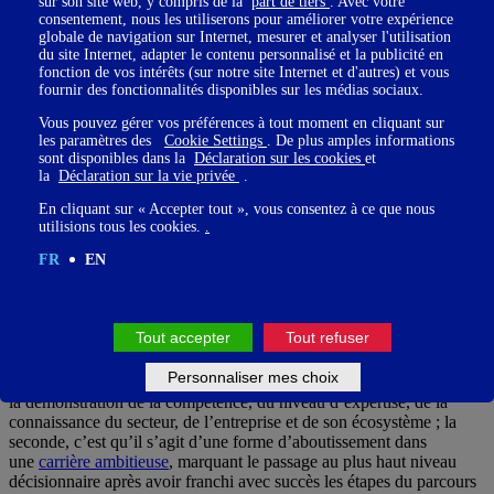
sur son site web, y compris de la
part de tiers
. Avec votre
consentement, nous les utiliserons pour améliorer votre expérience
globale de navigation sur Internet, mesurer et analyser l'utilisation
du site Internet, adapter le contenu personnalisé et la publicité en
fonction de vos intérêts (sur notre site Internet et d'autres) et vous
fournir des fonctionnalités disponibles sur les médias sociaux.
Et sur la question du principe, est-ce que des quotas
Vous pouvez gérer vos préférences à tout moment en cliquant sur
de femmes dans les COMEX, ça grince plus que des
les paramètres des
Cookie Settings
. De plus amples informations
sont disponibles dans la
Déclaration sur les cookies
et
quotas dans les CA ?
la
Déclaration sur la vie privée
.
Une fois posée la question de la difficulté à « trouver » des femmes
En cliquant sur « Accepter tout », vous consentez à ce que nous
pour prendre place dans les COMEX et CODIR, est-ce que l’on
utilisions tous les cookies.
.
rencontre plus de résistances « de principe » dans les organisations
FR
EN
quand il s’agit de mieux équilibrer ces instances que lorsqu’il
s’agissait des CA ?
Tout accepter
Tout refuser
Oui. Pour deux raisons qui se rejoignent : la première, c’est que la
Personnaliser mes choix
légitimité d’un membre du COMEX procède fondamentalement de
la démonstration de la compétence, du niveau d’expertise, de la
connaissance du secteur, de l’entreprise et de son écosystème ; la
seconde, c’est qu’il s’agit d’une forme d’aboutissement dans
une
carrière ambitieuse
, marquant le passage au plus haut niveau
décisionnaire après avoir franchi avec succès les étapes du parcours