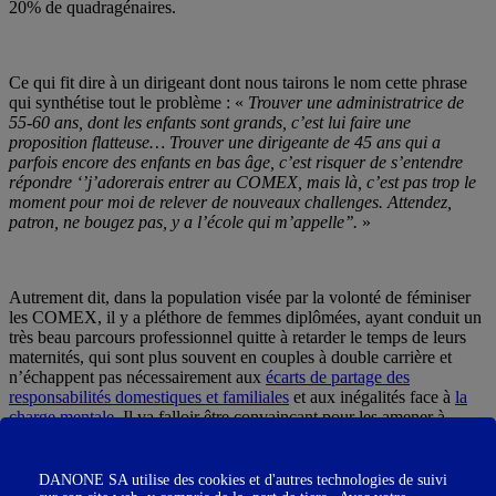
20% de quadragénaires.
Ce qui fit dire à un dirigeant dont nous tairons le nom cette phrase
qui synthétise tout le problème : «
Trouver une administratrice de
55-60 ans, dont les enfants sont grands, c’est lui faire une
proposition flatteuse… Trouver une dirigeante de 45 ans qui a
parfois encore des enfants en bas âge, c’est risquer de s’entendre
répondre ‘’j’adorerais entrer au COMEX, mais là, c’est pas trop le
moment pour moi de relever de nouveaux challenges. Attendez,
patron, ne bougez pas, y a l’école qui m’appelle’’.
»
Autrement dit, dans la population visée par la volonté de féminiser
les COMEX, il y a pléthore de femmes diplômées, ayant conduit un
très beau parcours professionnel quitte à retarder le temps de leurs
maternités, qui sont plus souvent en couples à double carrière et
n’échappent pas nécessairement aux
écarts de partage des
responsabilités domestiques et familiales
et aux inégalités face à
la
charge mentale
. Il va falloir être convaincant pour les amener à
entrer dans les COMEX… Ou bien changer les règles du jeu pour
qu’elles s’y projettent plus facilement !
DANONE SA utilise des cookies et d'autres technologies de suivi