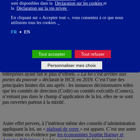
ruissellement dans l’ensemble du tissu économique. il n’y a pas
sont disponibles dans la
Déclaration sur les cookies
et
assez de femmes dans les entreprises hors grandes capitalisations
la
Déclaration sur la vie privée
.
boursières. Dans les entreprises à faible capitalisation, les femmes ne
En cliquant sur « Accepter tout », vous consentez à ce que nous
sont qu’un tiers à la table des conseils d’administration.
utilisions tous les cookies.
.
Les entreprises non cotées, de 500 salariés et plus et d’au moins 500
FR
EN
millions d’euros de chiffre d’affaires ont moins de 25 % de femmes
au sein de leur conseil d’administration. Dans les PME, où la loi ne
s’applique pas, les femmes sont représentées à hauteur de 18 %.
Tout accepter
Tout refuser
Personnaliser mes choix
Par ailleurs, il existe encore des entraves au sein même des
entreprises ayant fait le plus d’efforts.
« La loi s’est arrêtée aux
portes du pouvoir »
déclarait le HCE en 2019. C’est l’une des
principales limites dix ans après : les instances décisionnaires telles
que les comités de direction (Codir) ou comités exécutifs (Comex),
n’entrant pas dans le champ d’application de la loi, elles ne se sont
pas ouvertes partout à la mixité.
Autre effet pervers, à l’intérieur même des conseils d’administration
appliquant la loi, un «
plafond de verre
» est apparu. C’est une autre
limite mise en évidence par
les économistes Sophie Harnay et