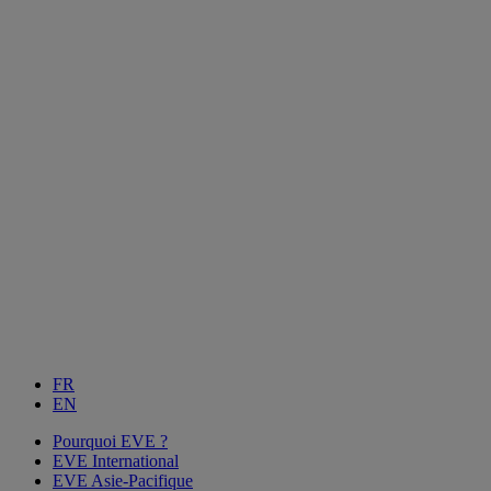
FR
EN
Pourquoi EVE ?
EVE International
EVE Asie-Pacifique