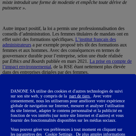
mixte introduit une forme de modestie et empêche toute dérive de
puissance ».
Autre impact positif, la loi a permis une professionnalisation des
conseils d’administration. Les femmes titulaires de mandats ont en
effet suivi des formations spécifiques.
L’institut français des
administrateurs
a par exemple proposé très tôt des formations aux
femmes et aux hommes. Avec des conséquences en termes de
gouvernance durable pour l’entreprise, selon une étude réalisée
par
Ethics and Boards
publiée en mars 2021.
La prise en compte de
l’impact environnemental
, de la RSE étant nettement plus élevée
dans des entreprises dirigées par des femmes.
DANONE SA utilise des cookies et d'autres technologies de suivi
sur son site web, y compris de la
part de tiers
. Avec votre
consentement, nous les utiliserons pour améliorer votre expérience
globale de navigation sur Internet, mesurer et analyser l'utilisation
du site Internet, adapter le contenu personnalisé et la publicité en
Les limites de la loi : le plafond de verre et les
fonction de vos intérêts (sur notre site Internet et d'autres) et vous
fournir des fonctionnalités disponibles sur les médias sociaux.
directions opérationnelles, les autres entreprises
Vous pouvez gérer vos préférences à tout moment en cliquant sur
Malgré ses effets positifs, la loi montre ses limites en matière de
les paramètres des
Cookie Settings
. De plus amples informations