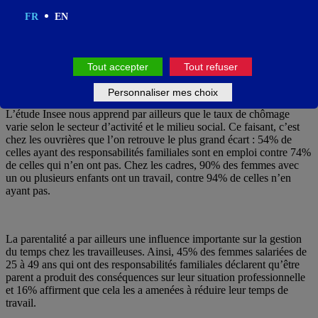
FR
EN
Tout accepter
Tout refuser
Des conditions variables pour les parents salariés
selon le milieu social
Personnaliser mes choix
L’étude Insee nous apprend par ailleurs que le taux de chômage
varie selon le secteur d’activité et le milieu social. Ce faisant, c’est
chez les ouvrières que l’on retrouve le plus grand écart : 54% de
celles ayant des responsabilités familiales sont en emploi contre 74%
de celles qui n’en ont pas. Chez les cadres, 90% des femmes avec
un ou plusieurs enfants ont un travail, contre 94% de celles n’en
ayant pas.
La parentalité a par ailleurs une influence importante sur la gestion
du temps chez les travailleuses. Ainsi, 45% des femmes salariées de
25 à 49 ans qui ont des responsabilités familiales déclarent qu’être
parent a produit des conséquences sur leur situation professionnelle
et 16% affirment que cela les a amenées à réduire leur temps de
travail.