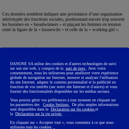
Ces données semblent indiquer une persistance d’une organisation
stéréotypée des fonctions sociales, positionnant encore trop souvent
les hommes en « breadwinners » et plaçant les femmes en tension
entre la figure de la « housewife » et celle de la « working girl ».
Par ailleurs, les inégalités face à l’emploi entre les hommes qui sont
pères et ceux qui ne le sont pas interroge une éventuelle « prime à la
parentalité » pour les hommes, que notre Rapport EVE et Donzel
DANONE SA utilise des cookies et d'autres technologies de suivi
avait déjà pointé (page 40) tandis que les femmes subissent, à
sur son site web, y compris de la
part de tiers
. Avec votre
l’inverse, un coût en termes d’opportunités professionnelles.
consentement, nous les utiliserons pour améliorer votre expérience
Plusieurs hypothèses pour expliquer ce phénomène : l’intériorisation
globale de navigation sur Internet, mesurer et analyser l'utilisation
inconsciente par les employeurs que la compagne d’un jeune père va
du site Internet, adapter le contenu personnalisé et la publicité en
« lever le pied » et que c’est donc le moment de confier à cet homme
fonction de vos intérêts (sur notre site Internet et d'autres) et vous
de nouvelles responsabilités ; la prégnance de l’imaginaire du « bon
fournir des fonctionnalités disponibles sur les médias sociaux.
père de famille » réputé sérieux, stable et fiable contre l’idée
Vous pouvez gérer vos préférences à tout moment en cliquant sur
commune qu’une « jeune mère » est davantage dans l’émotionnel et
les paramètres des
Cookie Settings
. De plus amples informations
revoit ses priorités au profit de la vie affective et familiale ; ou
sont disponibles dans la
Déclaration sur les cookies
et
encore les effets des écarts salariaux sur les arbitrages financiers des
la
Déclaration sur la vie privée
.
ménages encourageant les couples à faire le choix, à l’arrivée d’un
enfant, de privilégier la carrière du mieux rémunéré (le plus souvent
En cliquant sur « Accepter tout », vous consentez à ce que nous
Monsieur).
utilisions tous les cookies.
.