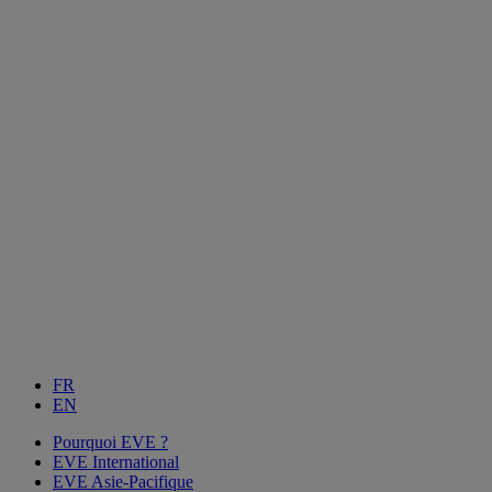
FR
EN
Pourquoi EVE ?
EVE International
EVE Asie-Pacifique