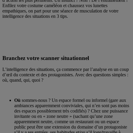
d’action les plus pertinents. Un instinct ? Non ! De l’entraînement !
Enfilez votre costume caméléon et chaussez vos lunettes
empathiques, on part pour une séance de musculation de votre
intelligence des situations en 3 tips.
Branchez votre scanner situationnel
L’intelligence des situations, ça commence par l’analyse en un coup
d’œil du contexte et des protagonistes. Avec des questions simples :
où, quand, qui, quoi ?
Où
sommes-nous ? Un espace formel ou informel (gare aux
ambiances apparemment conviviales, qui n’en sont pas moins
des espaces possiblement très codifiés) ? Chez une puissance
invitante ou en « zone neutre » (sachant qu’une zone
apparemment neutre, comme un restaurant ou un espace
public peut être une extension du domaine d’un protagoniste
s’il y a ses entrées, ses habitudes et/ou s’il loge/travaille à