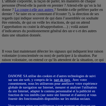
L’attitude corporelle, la façon de parler, les manières de chaque
personne (Prend-elle la parole en premier ? Attend-elle qu’on la lui
donne ?
La coupe-t-elle aux autres
? Semble-t-elle préférer parler en
dernier ? Se taire en se contentant d’écouter ?), la direction de ses
regards (qui indique souvent de qui dans l’assemblée on souhaite
être entendu, de qui on veille les réactions, de qui on attend
l’approbation ou craint la désapprobation…) ; voilà autant
d’indicateurs du positionnement général des un·e·s et des autres
dans une situation donnée.
Il vous faut maintenant détecter les signaux qui indiquent leur raison
volontaire (conscientisée ou non) de participer à la situation. Par
raison volontaire, on entend ce qu’ils attendent de la situation, ce qui
va leur donner satisfaction. Sachant que les raisons peuvent être
multiples et pas nécessairement toutes conscientisées : ainsi en même
temps qu’une personne est en présence pour recueillir de
DANONE SA utilise des cookies et d'autres technologies de suivi
l’information dont elle a besoin pour réaliser ses missions, elle peut
sur son site web, y compris de la
part de tiers
. Avec votre
avoir besoin de faire valoir sa légitimité, d’avancer ses pions dans un
consentement, nous les utiliserons pour améliorer votre expérience
rapport de compétition, de saisir l’occasion pour mettre en valeur ses
globale de navigation sur Internet, mesurer et analyser l'utilisation
qualités auprès de certaines personnes. Attention à ne pas surestimer
du site Internet, adapter le contenu personnalisé et la publicité en
un positionnement par rapport à un autre : ce n’est pas parce que
fonction de vos intérêts (sur notre site Internet et d'autres) et vous
vous avez identifié une partie de l’agenda caché de quelqu’un que
fournir des fonctionnalités disponibles sur les médias sociaux.
cela dit tout de ses raisons et motivations. Prenez en compte
Vous pouvez gérer vos préférences à tout moment en cliquant sur