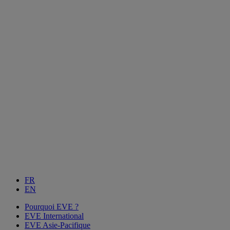
FR
EN
Pourquoi EVE ?
EVE International
EVE Asie-Pacifique