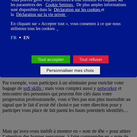
l’ensemble des marqueurs de positionnement de chacun·e.
les paramètres des
Cookie Settings
. De plus amples informations
sont disponibles dans la
Déclaration sur les cookies
et
la
Déclaration sur la vie privée
.
En cliquant sur « Accepter tout », vous consentez à ce que nous
utilisions tous les cookies.
.
Comment vous positionner ?
FR
EN
Vous aussi, vous avez peut-être plusieurs agendas à la fois. Rien de
mal à ça, sur le fond. Mais sur le plan tactique, vous avez tout intérêt
à être conscient·e de ce qui vous anime dans la relation, de façon à
Tout accepter
Tout refuser
maîtriser au mieux l’intensité des signaux que vous envoyez.
Personnaliser mes choix
Par exemple, vous participez à un séminaire pour enrichir votre
bagage de
soft skills
; mais vous comptez aussi y
networker
et
rencontrer des personnes qui peuvent être clés dans votre
progression professionnelle, vous n’êtes pas non plus insensible au
signal que le fait d’avoir été choisi·e par votre direction pour y
participer vous place de fait parmi les hauts potentiels identifiés…
Mais qu’avez-vous intérêt à montrer en « note de tête » pour attirer
l’attention des bonnes personnes, à faire comprendre en « note de