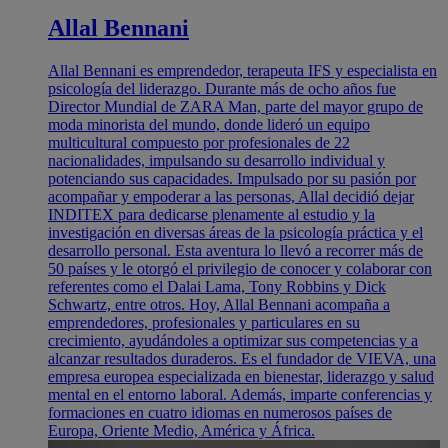
Allal Bennani
Allal Bennani es emprendedor, terapeuta IFS y especialista en
psicología del liderazgo. Durante más de ocho años fue
Director Mundial de ZARA Man, parte del mayor grupo de
moda minorista del mundo, donde lideró un equipo
multicultural compuesto por profesionales de 22
nacionalidades, impulsando su desarrollo individual y
potenciando sus capacidades. Impulsado por su pasión por
acompañar y empoderar a las personas, Allal decidió dejar
INDITEX para dedicarse plenamente al estudio y la
investigación en diversas áreas de la psicología práctica y el
desarrollo personal. Esta aventura lo llevó a recorrer más de
50 países y le otorgó el privilegio de conocer y colaborar con
referentes como el Dalai Lama, Tony Robbins y Dick
Schwartz, entre otros. Hoy, Allal Bennani acompaña a
emprendedores, profesionales y particulares en su
crecimiento, ayudándoles a optimizar sus competencias y a
alcanzar resultados duraderos. Es el fundador de VIEVA, una
empresa europea especializada en bienestar, liderazgo y salud
mental en el entorno laboral. Además, imparte conferencias y
formaciones en cuatro idiomas en numerosos países de
Europa, Oriente Medio, América y África.