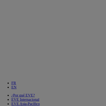
FR
EN
¿Por qué EVE?
EVE Internacional
EVE Asia-Pacífico