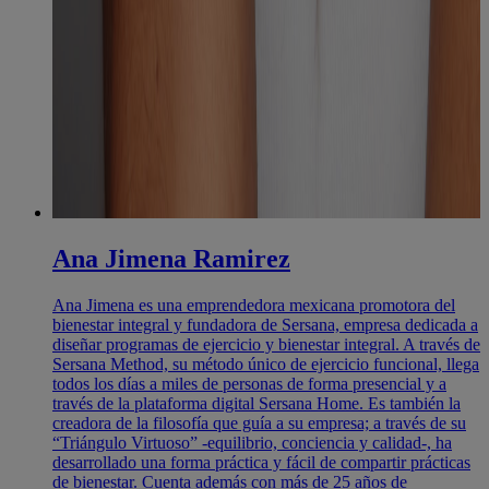
Ana Jimena Ramirez
Ana Jimena es una emprendedora mexicana promotora del
bienestar integral y fundadora de Sersana, empresa dedicada a
diseñar programas de ejercicio y bienestar integral. A través de
Sersana Method, su método único de ejercicio funcional, llega
todos los días a miles de personas de forma presencial y a
través de la plataforma digital Sersana Home. Es también la
creadora de la filosofía que guía a su empresa; a través de su
“Triángulo Virtuoso” -equilibrio, conciencia y calidad-, ha
desarrollado una forma práctica y fácil de compartir prácticas
de bienestar. Cuenta además con más de 25 años de