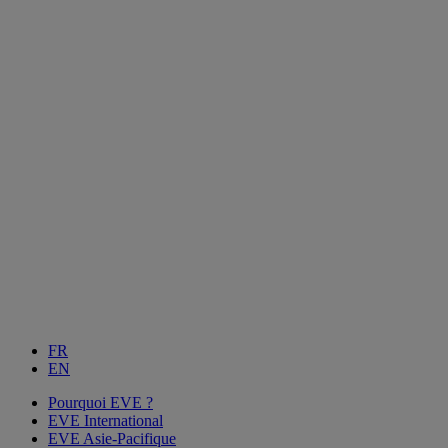
FR
EN
Pourquoi EVE ?
EVE International
EVE Asie-Pacifique