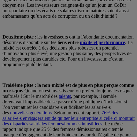
citoyen·nes. Les investisseurs craignent-ils qu’un jour, un CoDir
non-paritaire ou des écarts de salaires discriminatoires soient aussi
embarrassants qu’un acte de corruption ou un délit d’initié ?
Deuxième piste
: les investisseurs ont lu l’abondante documentation
désormais disponible sur
les liens entre
mixité et performance
. La
mixité est corrélée à des décisions plus robustes, un potentiel
d’innovation plus élevé, une gestion plus saine, des perspectives de
développement plus durables etc. Pour un investisseur, c’est un
programme plutôt tentant.
Troisième piste : la non-mixité est de plus en plus perçue comme
un risque.
Quand on est investisseur, on préfère toujours les risques
maîtrisés ! Sur le marché des
talents
, par exemple, il semble
dorénavant impossible de se passer d’une politique d’inclusion si
l’on veut attirer les candidat·e·s et fidéliser les salarié·e·s
des
nouvelles générations
. Selon un récent rapport,
76% des
salarié·e·s envisageraient de quitter leur entreprise si celle-ci montrait
des disparités salariales femmes/hommes injustifiées
. Le même
rapport indique que 25 % des femmes démissionnaires citent le
manque d’engagement de leur boîte en faveur de l’égalité de genre