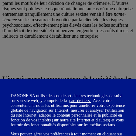
parmi les motifs de leur décision de changer de crèmerie. D’autres
risques sont pointés : le risque réputationnel au cas où une entreprise
entretenant tranquillement une culture sexiste venait à être
name-
shamée
sur les réseaux et boycottée par la clientèle ; les risques
psychosociaux, effectivement plus élevés dans les boîtes souffrant
d’un déficit de diversité et qui peuvent engendrer des coûts directs et
indirects et durablement déstabiliser une entreprise.
L’investissement comme moteur de la mixité dans les
entreprises… Jusqu’à un certain point !
DANONE SA utilise des cookies et d'autres technologies de suivi
La prise de conscience est là, en témoigne le chiffre frappant sorti
sur son site web, y compris de la
part de tiers
. Avec votre
de
l’étude BCG-Sista
:
les start-ups qui ont des équipes mixtes à
consentement, nous les utiliserons pour améliorer votre expérience
leur tête ont des chances 1,4 fois supérieures d’obtenir des
globale de navigation sur Internet, mesurer et analyser l'utilisation
financements
par rapport aux start-ups dont l’équipe dirigeante est
du site Internet, adapter le contenu personnalisé et la publicité en
exclusivement masculine. Mais il faut y apporter deux nuances :
fonction de vos intérêts (sur notre site Internet et d'autres) et vous
fournir des fonctionnalités disponibles sur les médias sociaux.
Vous pouvez gérer vos préférences à tout moment en cliquant sur