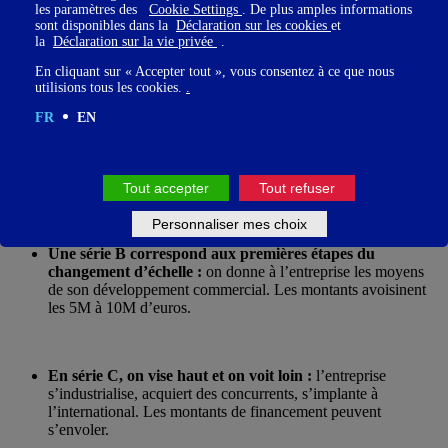
les paramètres des
Cookie Settings
. De plus amples informations
sont disponibles dans la
Déclaration sur les cookies
et
la
Déclaration sur la vie privée
.
1/ Si l’on prend les montants totaux investis,
les équipes
strictement masculines captent 88% du financemen
t. Pour le
En cliquant sur « Accepter tout », vous consentez à ce que nous
comprendre, il faut distinguer les « séries » :
utilisions tous les cookies.
.
FR
EN
Une levée de fonds en
seed
ou en série A permet de
financer la phase d’amorçage et d’optimisation.
On peut
en estimer le montant entre 1M et 5M d’euros.
Tout accepter
Tout refuser
Personnaliser mes choix
Une série B correspond aux premières étapes du
changement d’échelle :
on donne à l’entreprise les moyens
de son développement commercial. Les montants avoisinent
les 5M à 10M d’euros.
En série C, on vise haut et on voit loin :
l’entreprise
s’industrialise, acquiert des concurrents, s’implante à
l’international. Les montants de financement peuvent
s’envoler.