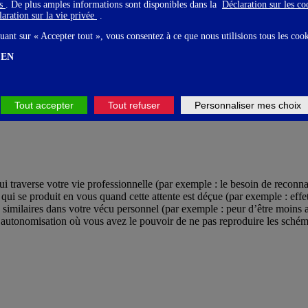
gs
. De plus amples informations sont disponibles dans la
Déclaration sur les c
aration sur la vie privée
.
uant sur « Accepter tout », vous consentez à ce que nous utilisions tous les coo
ence : il y va d’une crainte très profondément enfouie, dès le stade fœ
 nous craignons de perdre quelque chose ou de manquer de quelque chos
EN
en soi, des autres) ? Le pouvoir ? L’attention et l’amour des sien·ne·s ?
Tout accepter
Tout refuser
Personnaliser mes choix
in de contrôle… Pour apprendre à les connaître et commencer à les apais
 traverse votre vie professionnelle (par exemple : le besoin de reconna
ui se produit en vous quand cette attente est déçue (par exemple : effets 
similaires dans votre vécu personnel (par exemple : peur d’être moins a
autonomisation où vous avez le pouvoir de ne pas reproduire les schéma