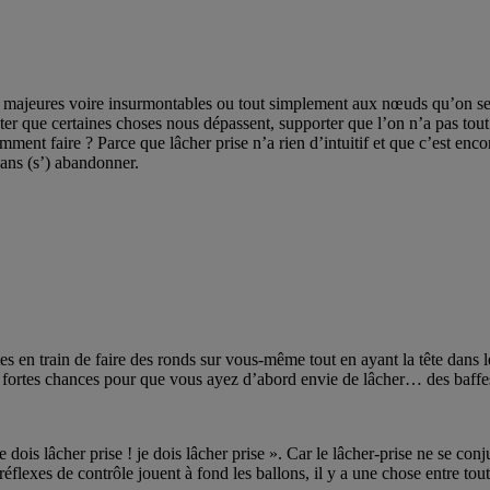
nt majeures voire insurmontables ou tout simplement aux nœuds qu’on se 
pter que certaines choses nous dépassent, supporter que l’on n’a pas tout
ment faire ? Parce que lâcher prise n’a rien d’intuitif et que c’est enco
sans (s’) abandonner.
es en train de faire des ronds sur vous-même tout en ayant la tête dans
e fortes chances pour que vous ayez d’abord envie de lâcher… des baffe
ois lâcher prise ! je dois lâcher prise ». Car le lâcher-prise ne se conju
éflexes de contrôle jouent à fond les ballons, il y a une chose entre tou