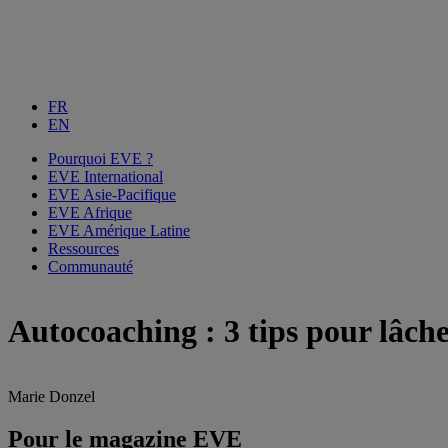
FR
EN
Pourquoi EVE ?
EVE International
EVE Asie-Pacifique
EVE Afrique
EVE Amérique Latine
Ressources
Communauté
Autocoaching : 3 tips pour lâche
Marie Donzel
Pour le magazine EVE