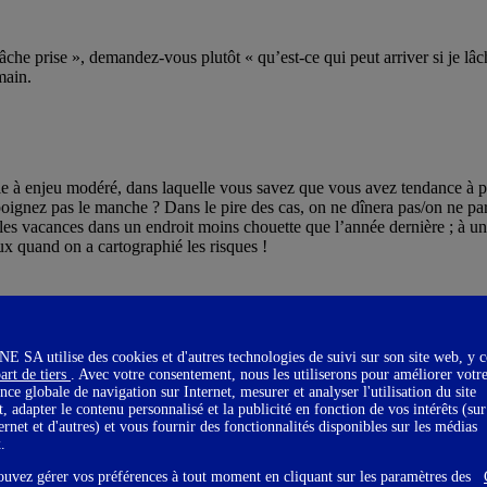
Lâche prise », demandez-vous plutôt « qu’est-ce qui peut arriver si je lâc
main.
e à enjeu modéré, dans laquelle vous savez que vous avez tendance à pr
oignez pas le manche ? Dans le pire des cas, on ne dînera pas/on ne par
ra les vacances dans un endroit moins chouette que l’année dernière ; à u
ux quand on a cartographié les risques !
SA utilise des cookies et d'autres technologies de suivi sur son site web, y 
art de tiers
. Avec votre consentement, nous les utiliserons pour améliorer votr
nce globale de navigation sur Internet, mesurer et analyser l'utilisation du site
t, adapter le contenu personnalisé et la publicité en fonction de vos intérêts (sur
ternet et d'autres) et vous fournir des fonctionnalités disponibles sur les médias
reak », les perfectionnistes et les angoissé·e·s du
complexe d’imposture
!
x.
on nourrit la
croyance
que l’on peut et doit agir pour modifier le cours
ouvez gérer vos préférences à tout moment en cliquant sur les paramètres des