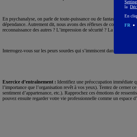
Settin
la
Décl
En cliq
En psychanalyse, on parle de toute-puissance ou de fantasme d’omnipot
dépendance. Autrement dit, nous avons des réflexes de contrôle quand
FR
reconnaissance des autres ? L’impression de sécurité ? La
confiance
(
Interrogez-vous sur les peurs sourdes qui s’immiscent dans votre beso
Exercice d’entraînement :
Identifiez une préoccupation immédiate qui
l’importance que l’organisation revêt à vos yeux). Tentez de cerner ce q
sentiment d’appartenance, etc.). Rapprochez ces émotions de ressentis 
pouvez ensuite regarder votre vie professionnelle comme un espace d’