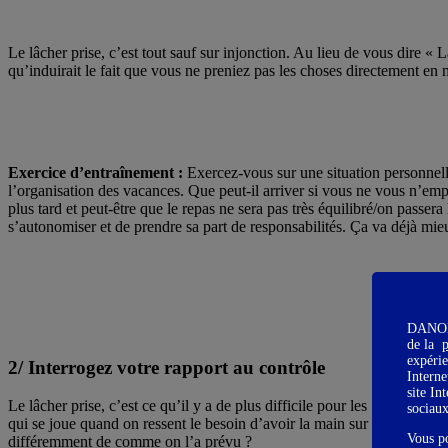
Le lâcher prise, c’est tout sauf sur injonction. Au lieu de vous dire « 
qu’induirait le fait que vous ne preniez pas les choses directement en 
Exercice d’entraînement :
Exercez-vous sur une situation personnell
l’organisation des vacances. Que peut-il arriver si vous ne vous n’emp
plus tard et peut-être que le repas ne sera pas très équilibré/on passe
s’autonomiser et de prendre sa part de responsabilités. Ça va déjà mie
DANONE 
de la
p
expérie
2/ Interrogez votre rapport au contrôle
Interne
site In
Le lâcher prise, c’est ce qu’il y a de plus difficile pour les « control f
sociau
qui se joue quand on ressent le besoin d’avoir la main sur tout, quand 
Vous p
différemment de comme on l’a prévu ?