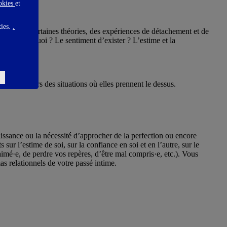
ookies
et
kies.
.
tal selon certaines théories, des expériences de détachement et de
e. Mais quoi ? Le sentiment d’exister ? L’estime et la
er en dehors des situations où elles prennent le dessus.
issance ou la nécessité d’approcher de la perfection ou encore
sur l’estime de soi, sur la confiance en soi et en l’autre, sur le
imé·e, de perdre vos repères, d’être mal compris·e, etc.). Vous
s relationnels de votre passé intime.