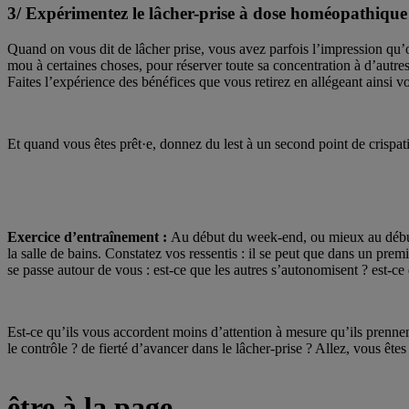
3/ Expérimentez le lâcher-prise à dose homéopathique
Quand on vous dit de lâcher prise, vous avez parfois l’impression qu’o
mou à certaines choses, pour réserver toute sa concentration à d’autre
Faites l’expérience des bénéfices que vous retirez en allégeant ainsi v
Et quand vous êtes prêt·e, donnez du lest à un second point de crispat
Exercice d’entraînement :
Au début du week-end, ou mieux au début de
la salle de bains. Constatez vos ressentis : il se peut que dans un pr
se passe autour de vous : est-ce que les autres s’autonomisent ? est-ce
Est-ce qu’ils vous accordent moins d’attention à mesure qu’ils prennent
le contrôle ? de fierté d’avancer dans le lâcher-prise ? Allez, vous êt
être à la page