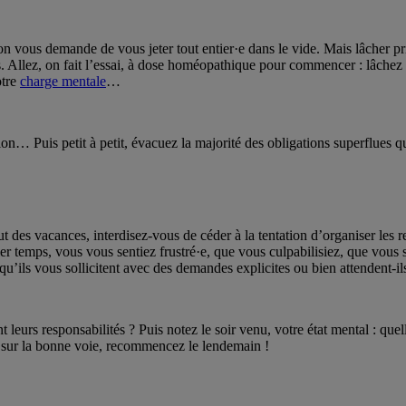
n vous demande de vous jeter tout entier·e dans le vide. Mais lâcher pr
s. Allez, on fait l’essai, à dose homéopathique pour commencer : lâchez
otre
charge mentale
…
ion… Puis petit à petit, évacuez la majorité des obligations superflues 
s vacances, interdisez-vous de céder à la tentation d’organiser les repa
emier temps, vous vous sentiez frustré·e, que vous culpabilisiez, que vou
 qu’ils vous sollicitent avec des demandes explicites ou bien attendent-
 leurs responsabilités ? Puis notez le soir venu, votre état mental : que
es sur la bonne voie, recommencez le lendemain !