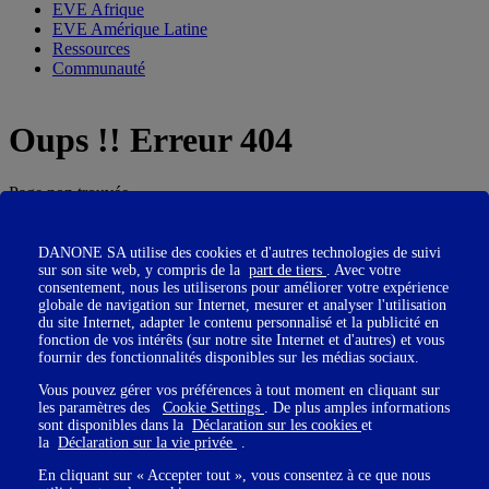
EVE Afrique
EVE Amérique Latine
Ressources
Communauté
Oups !! Erreur 404
Page non trouvée
DANONE SA utilise des cookies et d'autres technologies de suivi
être à la page
sur son site web, y compris de la
part de tiers
. Avec votre
consentement, nous les utiliserons pour améliorer votre expérience
globale de navigation sur Internet, mesurer et analyser l'utilisation
du site Internet, adapter le contenu personnalisé et la publicité en
Inscrivez-vous à notre newsletter pour suivre nos actualités.
fonction de vos intérêts (sur notre site Internet et d'autres) et vous
fournir des fonctionnalités disponibles sur les médias sociaux.
Vous pouvez gérer vos préférences à tout moment en cliquant sur
les paramètres des
Cookie Settings
. De plus amples informations
sont disponibles dans la
Déclaration sur les cookies
et
la
Déclaration sur la vie privée
.
Veuillez renseigner votre adresse email pour
vous inscrire
En cliquant sur « Accepter tout », vous consentez à ce que nous