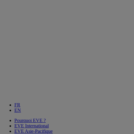
FR
EN
Pourquoi EVE ?
EVE International
EVE Asie-Pacifique