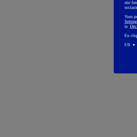
site In
sociau
Vous p
Settin
la
Décl
En cliq
FR