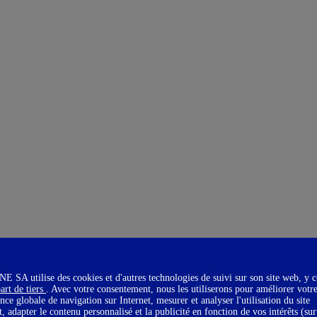
SA utilise des cookies et d'autres technologies de suivi sur son site web, y 
art de tiers
. Avec votre consentement, nous les utiliserons pour améliorer votr
nce globale de navigation sur Internet, mesurer et analyser l'utilisation du site
t, adapter le contenu personnalisé et la publicité en fonction de vos intérêts (sur