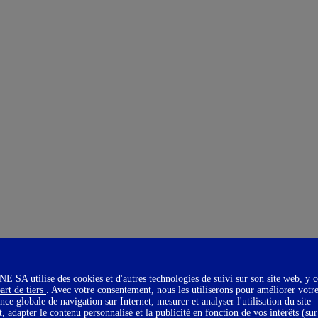
SA utilise des cookies et d'autres technologies de suivi sur son site web, y 
art de tiers
. Avec votre consentement, nous les utiliserons pour améliorer votr
nce globale de navigation sur Internet, mesurer et analyser l'utilisation du site
t, adapter le contenu personnalisé et la publicité en fonction de vos intérêts (sur