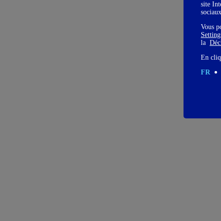
site In
sociau
Vous p
Settin
la
Décl
En cliq
FR